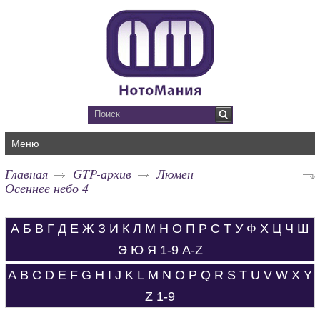
Меню
Главная
GTP-архив
Люмен
Осеннее небо 4
А
Б
В
Г
Д
Е
Ж
З
И
К
Л
М
Н
О
П
Р
С
Т
У
Ф
Х
Ц
Ч
Ш
Э
Ю
Я
1-9
A-Z
A
B
C
D
E
F
G
H
I
J
K
L
M
N
O
P
Q
R
S
T
U
V
W
X
Y
Z
1-9