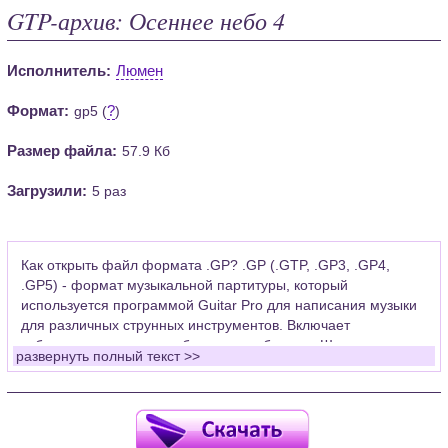
GTP-архив: Осеннее небо 4
Исполнитель:
Люмен
Формат:
?
gp5 (
)
Размер файла:
57.9 Кб
Загрузили:
5 раз
Как открыть файл формата .GP? .GP (.GTP, .GP3, .GP4,
.GP5) - формат музыкальной партитуры, который
используется программой Guitar Pro для написания музыки
для различных струнных инструментов. Включает
табулатуры для гитары, бас-гитары, банджо. Широко
развернуть полный текст >>
применяется для создания партитур, которые затем
возможно проиграть с помощью данных MIDI или
напечатать на принтере.
Для открытия нот этого формата Вам необходимо
установить у себя на рабочем компьютере программу Guitar