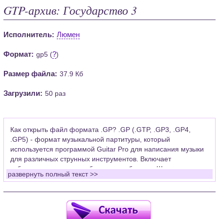
GTP-архив: Государство 3
Исполнитель:
Люмен
Формат:
?
gp5 (
)
Размер файла:
37.9 Кб
Загрузили:
50 раз
Как открыть файл формата .GP? .GP (.GTP, .GP3, .GP4,
.GP5) - формат музыкальной партитуры, который
используется программой Guitar Pro для написания музыки
для различных струнных инструментов. Включает
табулатуры для гитары, бас-гитары, банджо. Широко
развернуть полный текст >>
применяется для создания партитур, которые затем
возможно проиграть с помощью данных MIDI или
напечатать на принтере.
Для открытия нот этого формата Вам необходимо
установить у себя на рабочем компьютере программу Guitar