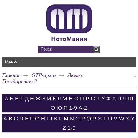
Меню
Главная
GTP-архив
Люмен
Государство 3
А
Б
В
Г
Д
Е
Ж
З
И
К
Л
М
Н
О
П
Р
С
Т
У
Ф
Х
Ц
Ч
Ш
Э
Ю
Я
1-9
A-Z
A
B
C
D
E
F
G
H
I
J
K
L
M
N
O
P
Q
R
S
T
U
V
W
X
Y
Z
1-9