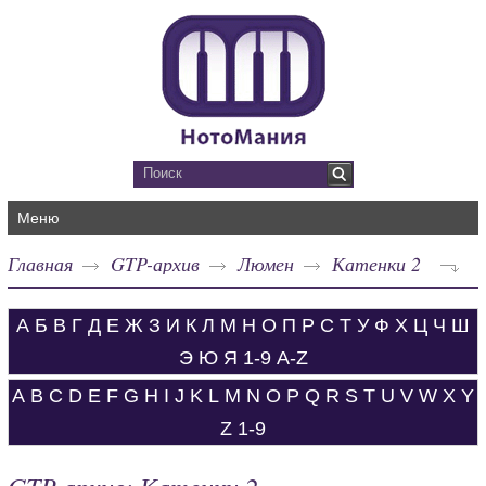
Меню
Главная
GTP-архив
Люмен
Катенки 2
А
Б
В
Г
Д
Е
Ж
З
И
К
Л
М
Н
О
П
Р
С
Т
У
Ф
Х
Ц
Ч
Ш
Э
Ю
Я
1-9
A-Z
A
B
C
D
E
F
G
H
I
J
K
L
M
N
O
P
Q
R
S
T
U
V
W
X
Y
Z
1-9
GTP-архив: Катенки 2