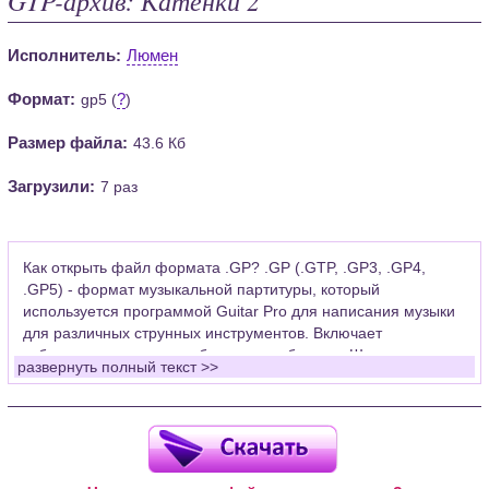
Исполнитель:
Люмен
Формат:
?
gp5 (
)
Размер файла:
43.6 Кб
Загрузили:
7 раз
Как открыть файл формата .GP? .GP (.GTP, .GP3, .GP4,
.GP5) - формат музыкальной партитуры, который
используется программой Guitar Pro для написания музыки
для различных струнных инструментов. Включает
табулатуры для гитары, бас-гитары, банджо. Широко
развернуть полный текст >>
применяется для создания партитур, которые затем
возможно проиграть с помощью данных MIDI или
напечатать на принтере.
Для открытия нот этого формата Вам необходимо
установить у себя на рабочем компьютере программу Guitar
Pro (желательно, последней версии). Скачать её можно с