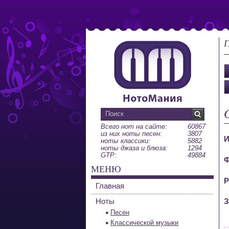
Г
Всего нот на сайте:
60867
из них ноты песен:
3807
И
ноты классики:
5882
ноты джаза и блюза:
1294
GTP:
49884
Ф
МЕНЮ
Р
Главная
Ноты
З
Песен
Классической музыки