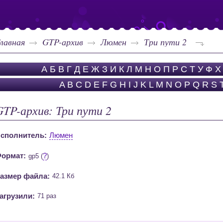
лавная
GTP-архив
Люмен
Три пути 2
А
Б
В
Г
Д
Е
Ж
З
И
К
Л
М
Н
О
П
Р
С
Т
У
Ф
Х
A
B
C
D
E
F
G
H
I
J
K
L
M
N
O
P
Q
R
S
GTP-архив: Три пути 2
сполнитель:
Люмен
ормат:
?
gp5 (
)
азмер файла:
42.1 Кб
агрузили:
71 раз