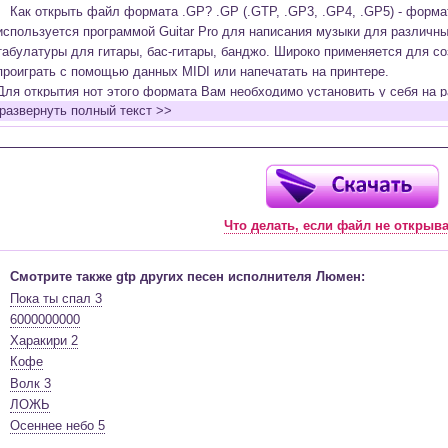
Как открыть файл формата .GP? .GP (.GTP, .GP3, .GP4, .GP5) - форм
используется программой Guitar Pro для написания музыки для различн
табулатуры для гитары, бас-гитары, банджо. Широко применяется для со
проиграть с помощью данных MIDI или напечатать на принтере.
Для открытия нот этого формата Вам необходимо установить у себя на р
развернуть полный текст >>
(желательно, последней версии). Скачать её можно с официального сайт
бесплатную версию на руском языке (
Найти
).
Функционал программы:
Запись музыкальных произведений для гитары, бас-гитары, банджо и мн
в виде табулатур или нотной графики (при создании табулатуры отображ
Что делать, если файл не открыв
нотами и наоборот);
Создание произведений для духовых, струнных, клавишных и других му
Создание партий для барабанов и перкуссии;
Смотрите также gtp других песен исполнителя Люмен:
Интеграция текста песен в ноты и привязка его к нотам дорожек с партие
Пока ты спал 3
Встроенный определитель и визуализатор аккордов для гитары;
6000000000
Экспортирование музыкальных партитур в MIDI, ASCII, MusicXML, WAV, PN
Харакири 2
к печати;
Кофе
Импортирование из MIDI, ASCII,MusicXML, Power Tab (.ptb), TablEdit (.tef)
Волк 3
Виртуальный гитарный гриф, клавиатура фортепиано и панель ударных 
ЛОЖЬ
ноты, проигрываемые в текущий момент. Удобное создание и редактиров
Осеннее небо 5
инструмента с их помощью;