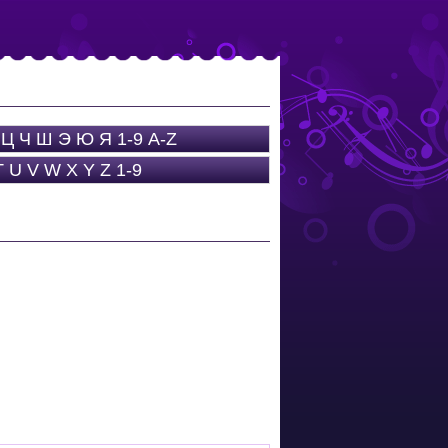
Ц
Ч
Ш
Э
Ю
Я
1-9
A-Z
T
U
V
W
X
Y
Z
1-9