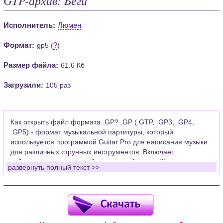
Исполнитель:
Люмен
Формат:
?
gp5 (
)
Размер файла:
61.6 Кб
Загрузили:
105 раз
Как открыть файл формата .GP? .GP (.GTP, .GP3, .GP4,
.GP5) - формат музыкальной партитуры, который
используется программой Guitar Pro для написания музыки
для различных струнных инструментов. Включает
табулатуры для гитары, бас-гитары, банджо. Широко
развернуть полный текст >>
применяется для создания партитур, которые затем
возможно проиграть с помощью данных MIDI или
напечатать на принтере.
Для открытия нот этого формата Вам необходимо
установить у себя на рабочем компьютере программу Guitar
Pro (желательно, последней версии). Скачать её можно с