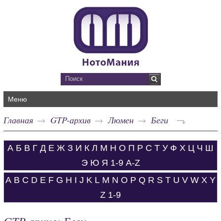
Меню
Главная
GTP-архив
Люмен
Беги
А
Б
В
Г
Д
Е
Ж
З
И
К
Л
М
Н
О
П
Р
С
Т
У
Ф
Х
Ц
Ч
Ш
Э
Ю
Я
1-9
A-Z
A
B
C
D
E
F
G
H
I
J
K
L
M
N
O
P
Q
R
S
T
U
V
W
X
Y
Z
1-9
GTP-архив: Беги