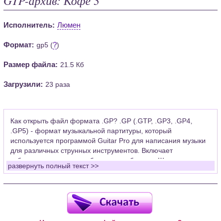
Исполнитель:
Люмен
Формат:
?
gp5 (
)
Размер файла:
21.5 Кб
Загрузили:
23 раза
Как открыть файл формата .GP? .GP (.GTP, .GP3, .GP4,
.GP5) - формат музыкальной партитуры, который
используется программой Guitar Pro для написания музыки
для различных струнных инструментов. Включает
табулатуры для гитары, бас-гитары, банджо. Широко
развернуть полный текст >>
применяется для создания партитур, которые затем
возможно проиграть с помощью данных MIDI или
напечатать на принтере.
Для открытия нот этого формата Вам необходимо
установить у себя на рабочем компьютере программу Guitar
Pro (желательно, последней версии). Скачать её можно с