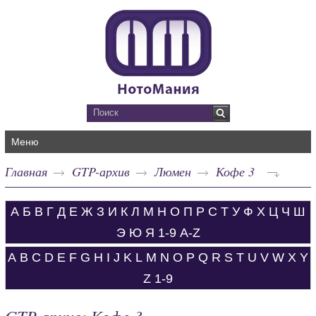
Меню
Главная
GTP-архив
Люмен
Кофе 3
А
Б
В
Г
Д
Е
Ж
З
И
К
Л
М
Н
О
П
Р
С
Т
У
Ф
Х
Ц
Ч
Ш
Э
Ю
Я
1-9
A-Z
A
B
C
D
E
F
G
H
I
J
K
L
M
N
O
P
Q
R
S
T
U
V
W
X
Y
Z
1-9
GTP-архив: Кофе 3