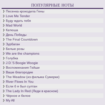
ПОПУЛЯРНЫЕ НОТЫ
Песенка крокодила Гены
Love Me Tender
Буду ждать тебя
Mad World
Катюша
День Победы
The Final Countdown
Зурбаган
Белые розы
We are the champions
Голубка
J.D.'S Boogie Woogie
Воспоминания Гейши
Ваше благородие
The Meadow (из фильма Сумерки)
River Flows In You
Если б я был султан
The Lady In Red (Леди в красном)
Чёрное и белое
My All