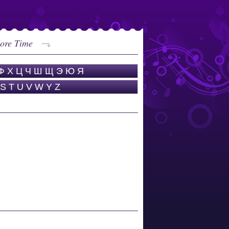
ore Time
Ф
Х
Ц
Ч
Ш
Щ
Э
Ю
Я
S
T
U
V
W
Y
Z