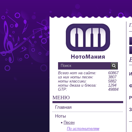
Г
Всего нот на сайте:
60867
И
из них ноты песен:
3807
ноты классики:
5882
ноты джаза и блюза:
1294
Ф
GTP:
49884
МЕНЮ
Р
Главная
З
Ноты
Песен
По исполнителям