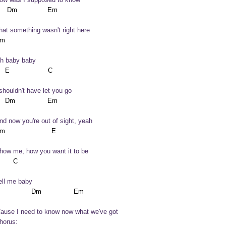
hat something wasn't right here
h baby baby
 shouldn't have let you go
nd now you're out of sight, yeah
how me, how you want it to be
ell me baby
Cause I need to know now what we've got
horus: