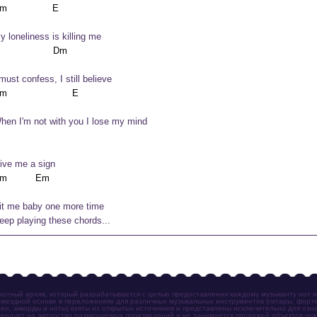
y loneliness is killing me
 must confess, I still believe
hen I'm not with you I lose my mind
ive me a sign
it me baby one more time
eep playing these chords...
отный архив, который разрабатывается с целью предоставления каждому музыканту нот 
мездной основе в переложениях для различных музыкальных инструментов (гитары, фортеп
ен, аккорды и ноты) взяты из открытых источников и представлены исключительно для озн
ендует на авторство размещаемых произведений и не занимается продажей объектов чуж