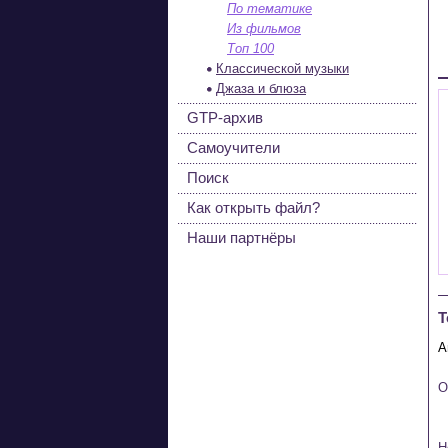
По тематике
Из фильмов
Топ 100
Классической музыки
Джаза и блюза
GTP-архив
Самоучители
Поиск
Как открыть файл?
Наши партнёры
Т
O
H