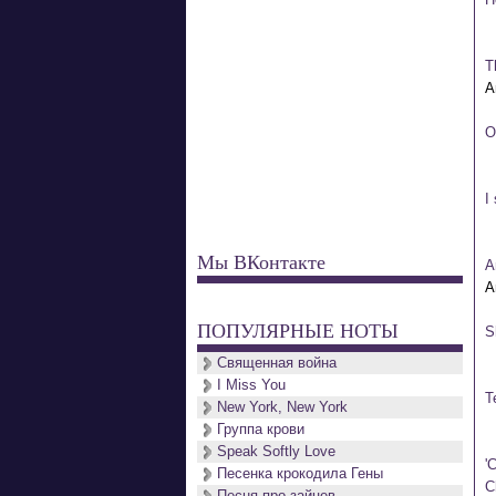
T
O
I
Мы ВКонтакте
A
ПОПУЛЯРНЫЕ НОТЫ
S
Священная война
I Miss You
T
New York, New York
Группа крови
Speak Softly Love
'
Песенка крокодила Гены
C
Песня про зайцев