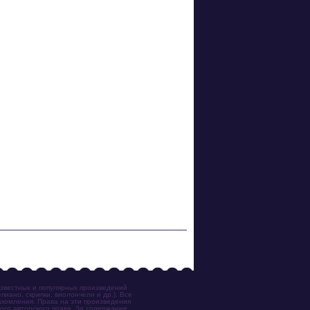
известных и популярных произведений
иано, скрипки, виолончели и др.). Все
акомления. Права на эти произведения
ого авторского права. За содержание