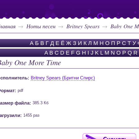
лавная
Ноты песен
Britney Spears
Baby One M
А
Б
В
Г
Д
Е
Ё
Ж
З
И
К
Л
М
Н
О
П
Р
С
Т
У
A
B
C
D
E
F
G
H
I
J
K
L
M
N
O
P
Q
R
Baby One More Time
сполнитель:
Britney Spears (Бритни Спирс)
ормат:
pdf
азмер файла:
385.3 Кб
агрузили:
1455 раз