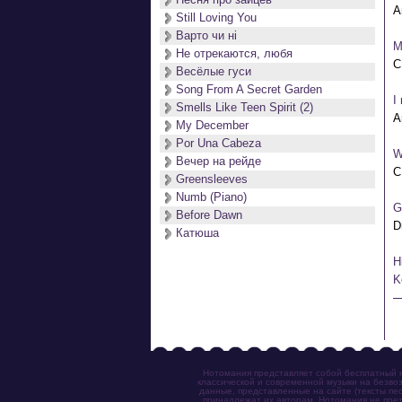
Still Loving You
Варто чи нi
M
Не отрекаются, любя
Весёлые гуси
Song From A Secret Garden
I
Smells Like Teen Spirit (2)
My December
Por Una Cabeza
W
Вечер на рейде
Greensleeves
Numb (Piano)
G
Before Dawn
Катюша
H
K
Нотомания представляет собой бесплатный н
классической и современной музыки на безвоз
данные, представленные на сайте (тексты пес
принадлежат их авторам. Нотомания не прет