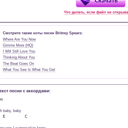
Что делать, если файл не открыв
Смотрите также ноты песен Britney Spears:
Where Are You Now
Gimme More (HQ)
I Will Still Love You
Thinking About You
The Beat Goes On
What You See Is What You Get
екст песни c аккордами:
h baby, baby
ow was I supposed to know