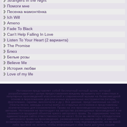
Strangers In the Night
Помоги мне
Песенка мамонтёнка
Ich Will
Ameno
Fade To Black
Can't Help Falling In Love
Listen To Your Heart (2 варианта)
The Promise
Блюз
Белые розы
Believe Me
История любви
Love of my life
Нотомания представляет собой бесплатный нотный архив, который
разрабатывается с целью предоставления каждому музыканту нот известных и
популярных произведений классической и современной музыки на безвозмездной
основе в переложениях для различных музыкальных инструментов (гитары,
фортепиано, скрипки, виолончели и др.). Все данные, представленные на сайте
(тексты песен, аккорды и ноты) взяты из открытых источников и представлены
исключительно для ознакомления. Права на эти произведения принадлежат их
авторам. Нотомания не претендует на авторство размещаемых произведений и не
занимается продажей объектов чужого авторского права. За содержание текстов
администрация сайта ответственности не несет. Если вы являетесь обладателем
авторского права на произведение, размещенное на нашем сайте, и имеете
возможность предоставить нам документальное тому подтверждение, но по какой-
либо причине не хотите, чтобы информация о нём была доступна нашим