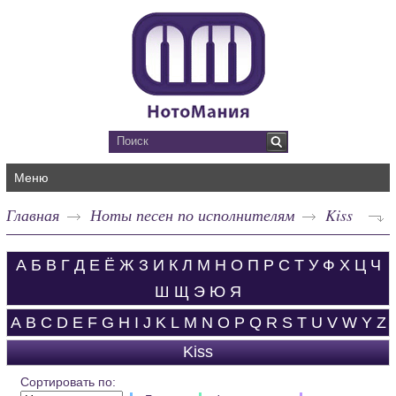
Меню
Главная
Ноты песен по исполнителям
Kiss
А
Б
В
Г
Д
Е
Ё
Ж
З
И
К
Л
М
Н
О
П
Р
С
Т
У
Ф
Х
Ц
Ч
Ш
Щ
Э
Ю
Я
A
B
C
D
E
F
G
H
I
J
K
L
M
N
O
P
Q
R
S
T
U
V
W
Y
Z
Kiss
Сортировать по: