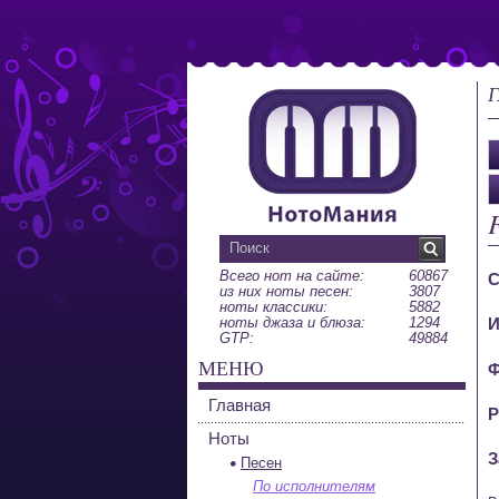
Г
Всего нот на сайте:
60867
С
из них ноты песен:
3807
ноты классики:
5882
ноты джаза и блюза:
1294
И
GTP:
49884
МЕНЮ
Ф
Главная
Р
Ноты
З
Песен
По исполнителям