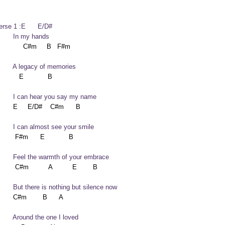
erse 1 :E      E/D#

        In my hands
        A legacy of memories
        I can hear you say my name
        I can almost see your smile
        Feel the warmth of your embrace
        But there is nothing but silence now
        Around the one I loved