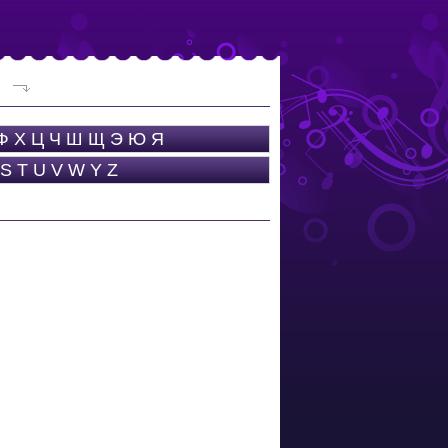
Ф
Х
Ц
Ч
Ш
Щ
Э
Ю
Я
S
T
U
V
W
Y
Z