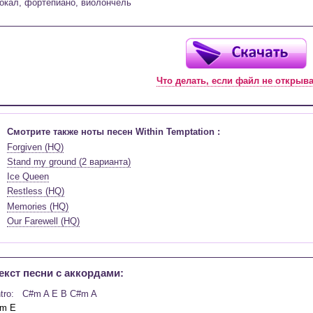
окал, фортепиано, виолончель
Что делать, если файл не открыв
Смотрите также ноты песен Within Temptation :
Forgiven (HQ)
Stand my ground (2 варианта)
Ice Queen
Restless (HQ)
Memories (HQ)
Our Farewell (HQ)
екст песни c аккордами:
ntro:   C#m A E B C#m A 
m E
