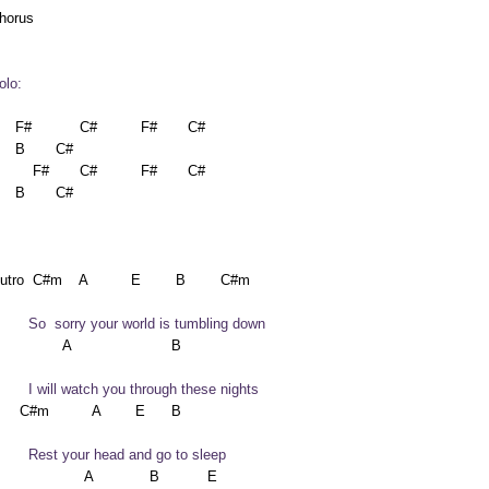
horus

olo:
    F#           C#          F#       C#          

    B       C#

        F#       C#          F#       C#          

    B       C#

        So  sorry your world is tumbling down
        I will watch you through these nights
        Rest your head and go to sleep