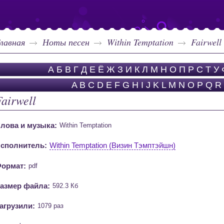
лавная
Ноты песен
Within Temptation
Fairwell
А
Б
В
Г
Д
Е
Ё
Ж
З
И
К
Л
М
Н
О
П
Р
С
Т
У
A
B
C
D
E
F
G
H
I
J
K
L
M
N
O
P
Q
R
Fairwell
лова и музыка:
Within Temptation
сполнитель:
Within Temptation (Визин Тэмптэйшн)
ормат:
pdf
азмер файла:
592.3 Кб
агрузили:
1079 раз