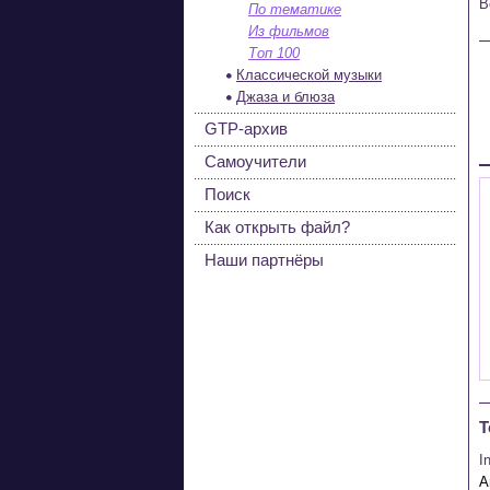
В
По тематике
Из фильмов
Топ 100
Классической музыки
Джаза и блюза
GTP-архив
Самоучители
Поиск
Как открыть файл?
Наши партнёры
Т
I
A