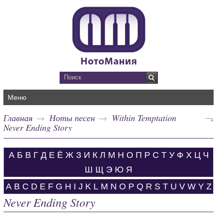
Меню
Главная
Ноты песен
Within Temptation
Never Ending Story
А
Б
В
Г
Д
Е
Ё
Ж
З
И
К
Л
М
Н
О
П
Р
С
Т
У
Ф
Х
Ц
Ч
Ш
Щ
Э
Ю
Я
A
B
C
D
E
F
G
H
I
J
K
L
M
N
O
P
Q
R
S
T
U
V
W
Y
Z
Never Ending Story