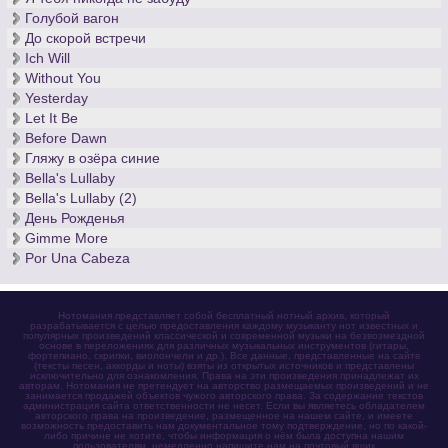
Голубой вагон
До скорой встречи
Ich Will
Without You
Yesterday
Let It Be
Before Dawn
Гляжу в озёра синие
Bella's Lullaby
Bella's Lullaby (2)
День Рожденья
Gimme More
Por Una Cabeza
Нотомания представляет собой бесплатный нотный архив, который
разрабатывается с целью предоставления каждому музыканту нот известных и
популярных произведений классической и современной музыки на безвозмездной
основе в переложениях для различных музыкальных инструментов (гитары,
фортепиано, скрипки, виолончели и др.). Все данные, представленные на сайте
(тексты песен, аккорды и ноты) взяты из открытых источников и представлены
исключительно для ознакомления. Права на эти произведения принадлежат их
авторам. Нотомания не претендует на авторство размещаемых произведений и не
занимается продажей объектов чужого авторского права. За содержание текстов
администрация сайта ответственности не несет. Если вы являетесь обладателем
авторского права на произведение, размещенное на нашем сайте, и имеете
возможность предоставить нам документальное тому подтверждение, но по какой-
либо причине не хотите, чтобы информация о нём была доступна нашим
пользователям, немедленно напишите нам на почтовый ящик