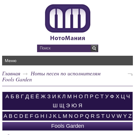
Меню
Главная
Ноты песен по исполнителям
Fools Garden
А
Б
В
Г
Д
Е
Ё
Ж
З
И
К
Л
М
Н
О
П
Р
С
Т
У
Ф
Х
Ц
Ч
Ш
Щ
Э
Ю
Я
A
B
C
D
E
F
G
H
I
J
K
L
M
N
O
P
Q
R
S
T
U
V
W
Y
Z
Fools Garden