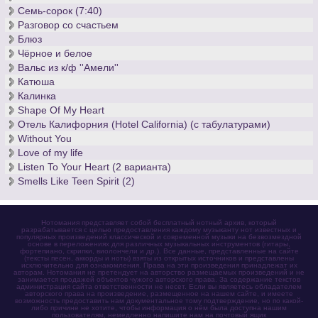
Семь-сорок (7:40)
Разговор со счастьем
Блюз
Чёрное и белое
Вальс из к/ф ''Амели''
Катюша
Калинка
Shape Of My Heart
Отель Калифорния (Hotel California) (с табулатурами)
Without You
Love of my life
Listen To Your Heart (2 варианта)
Smells Like Teen Spirit (2)
Нотомания представляет собой бесплатный нотный архив, который
разрабатывается с целью предоставления каждому музыканту нот известных и
популярных произведений классической и современной музыки на безвозмездной
основе в переложениях для различных музыкальных инструментов (гитары,
фортепиано, скрипки, виолончели и др.). Все данные, представленные на сайте
(тексты песен, аккорды и ноты) взяты из открытых источников и представлены
исключительно для ознакомления. Права на эти произведения принадлежат их
авторам. Нотомания не претендует на авторство размещаемых произведений и не
занимается продажей объектов чужого авторского права. За содержание текстов
администрация сайта ответственности не несет. Если вы являетесь обладателем
авторского права на произведение, размещенное на нашем сайте, и имеете
возможность предоставить нам документальное тому подтверждение, но по какой-
либо причине не хотите, чтобы информация о нём была доступна нашим
пользователям, немедленно напишите нам на почтовый ящик