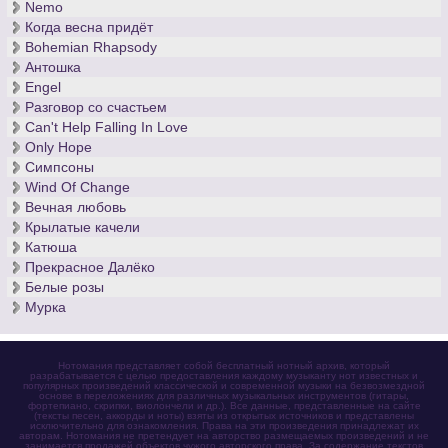
Nemo
Когда весна придёт
Bohemian Rhapsody
Антошка
Engel
Разговор со счастьем
Can't Help Falling In Love
Only Hope
Симпсоны
Wind Of Change
Вечная любовь
Крылатые качели
Катюша
Прекрасное Далёко
Белые розы
Мурка
Нотомания представляет собой бесплатный нотный архив, который
разрабатывается с целью предоставления каждому музыканту нот известных и
популярных произведений классической и современной музыки на безвозмездной
основе в переложениях для различных музыкальных инструментов (гитары,
фортепиано, скрипки, виолончели и др.). Все данные, представленные на сайте
(тексты песен, аккорды и ноты) взяты из открытых источников и представлены
исключительно для ознакомления. Права на эти произведения принадлежат их
авторам. Нотомания не претендует на авторство размещаемых произведений и не
занимается продажей объектов чужого авторского права. За содержание текстов