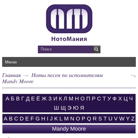
Меню
Главная
Ноты песен по исполнителям
Mandy Moore
А
Б
В
Г
Д
Е
Ё
Ж
З
И
К
Л
М
Н
О
П
Р
С
Т
У
Ф
Х
Ц
Ч
Ш
Щ
Э
Ю
Я
A
B
C
D
E
F
G
H
I
J
K
L
M
N
O
P
Q
R
S
T
U
V
W
Y
Z
Mandy Moore