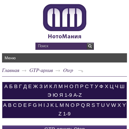
Меню
Главная
GTP-архив
Otep
А
Б
В
Г
Д
Е
Ж
З
И
К
Л
М
Н
О
П
Р
С
Т
У
Ф
Х
Ц
Ч
Ш
Э
Ю
Я
1-9
A-Z
A
B
C
D
E
F
G
H
I
J
K
L
M
N
O
P
Q
R
S
T
U
V
W
X
Y
Z
1-9