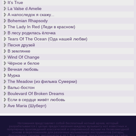
It's True
La Valse d Amelie
А напоследок я скажу...
Bohemian Rhapsody
The Lady In Red (Леди в красном)
В лесу родилась ёлочка
Tears Of The Ocean (Ода нашей любви)
Песня друзей
В землянке
Wind Of Change
Чёрное и белое
Вечная любовь
Мурка
The Meadow (из фильма Сумерки)
Вальс-бостон
Boulevard Of Broken Dreams
Если в сердце живёт любовь
Ave Maria (Шуберт)
Нотомания представляет собой бесплатный нотный архив, который
разрабатывается с целью предоставления каждому музыканту нот известных и
популярных произведений классической и современной музыки на безвозмездной
основе в переложениях для различных музыкальных инструментов (гитары,
фортепиано, скрипки, виолончели и др.). Все данные, представленные на сайте