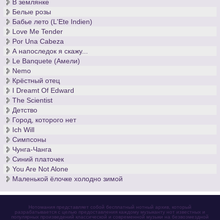
В землянке
Белые розы
Бабье лето (L'Ete Indien)
Love Me Tender
Por Una Cabeza
А напоследок я скажу...
Le Banquete (Амели)
Nemo
Крёстный отец
I Dreamt Of Edward
The Scientist
Детство
Город, которого нет
Ich Will
Симпсоны
Чунга-Чанга
Синий платочек
You Are Not Alone
Маленькой ёлочке холодно зимой
Нотомания представляет собой бесплатный нотный архив, который
разрабатывается с целью предоставления каждому музыканту нот известных и
популярных произведений классической и современной музыки на безвозмездной