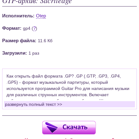
Исполнитель:
Otep
Формат:
?
gp4 (
)
Размер файла:
11.6 Кб
Загрузили:
1 раз
Как открыть файл формата .GP? .GP (.GTP, .GP3, .GP4,
.GP5) - формат музыкальной партитуры, который
используется программой Guitar Pro для написания музыки
для различных струнных инструментов. Включает
табулатуры для гитары, бас-гитары, банджо. Широко
развернуть полный текст >>
применяется для создания партитур, которые затем
возможно проиграть с помощью данных MIDI или
напечатать на принтере.
Для открытия нот этого формата Вам необходимо
установить у себя на рабочем компьютере программу Guitar
Pro (желательно, последней версии). Скачать её можно с