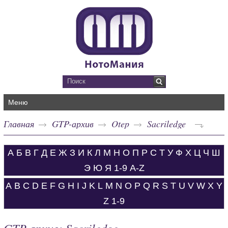
Меню
Главная
GTP-архив
Otep
Sacriledge
А
Б
В
Г
Д
Е
Ж
З
И
К
Л
М
Н
О
П
Р
С
Т
У
Ф
Х
Ц
Ч
Ш
Э
Ю
Я
1-9
A-Z
A
B
C
D
E
F
G
H
I
J
K
L
M
N
O
P
Q
R
S
T
U
V
W
X
Y
Z
1-9
GTP-архив: Sacriledge