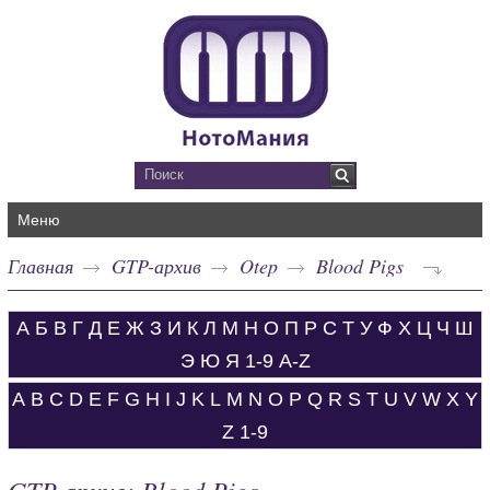
Меню
Главная
GTP-архив
Otep
Blood Pigs
А
Б
В
Г
Д
Е
Ж
З
И
К
Л
М
Н
О
П
Р
С
Т
У
Ф
Х
Ц
Ч
Ш
Э
Ю
Я
1-9
A-Z
A
B
C
D
E
F
G
H
I
J
K
L
M
N
O
P
Q
R
S
T
U
V
W
X
Y
Z
1-9
GTP-архив: Blood Pigs