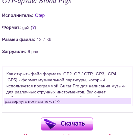
Исполнитель:
Otep
Формат:
?
gp3 (
)
Размер файла:
13.7 Кб
Загрузили:
9 раз
Как открыть файл формата .GP? .GP (.GTP, .GP3, .GP4,
.GP5) - формат музыкальной партитуры, который
используется программой Guitar Pro для написания музыки
для различных струнных инструментов. Включает
табулатуры для гитары, бас-гитары, банджо. Широко
развернуть полный текст >>
применяется для создания партитур, которые затем
возможно проиграть с помощью данных MIDI или
напечатать на принтере.
Для открытия нот этого формата Вам необходимо
установить у себя на рабочем компьютере программу Guitar
Pro (желательно, последней версии). Скачать её можно с