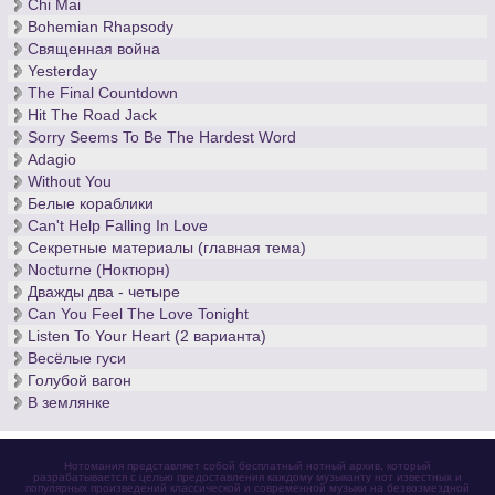
Chi Mai
Bohemian Rhapsody
Священная война
Yesterday
The Final Countdown
Hit The Road Jack
Sorry Seems To Be The Hardest Word
Adagio
Without You
Белые кораблики
Can't Help Falling In Love
Секретные материалы (главная тема)
Nocturne (Ноктюрн)
Дважды два - четыре
Can You Feel The Love Tonight
Listen To Your Heart (2 варианта)
Весёлые гуси
Голубой вагон
В землянке
Нотомания представляет собой бесплатный нотный архив, который
разрабатывается с целью предоставления каждому музыканту нот известных и
популярных произведений классической и современной музыки на безвозмездной