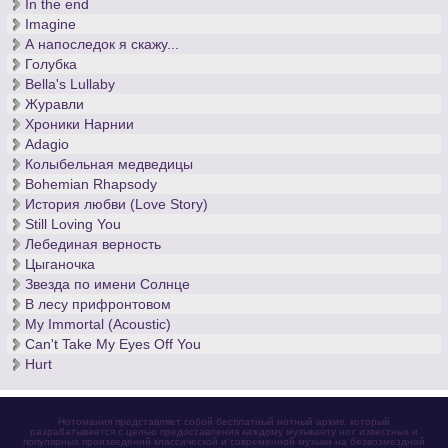
In the end
Imagine
А напоследок я скажу...
Голубка
Bella's Lullaby
Журавли
Хроники Нарнии
Adagio
Колыбельная медведицы
Bohemian Rhapsody
История любви (Love Story)
Still Loving You
Лебединая верность
Цыганочка
Звезда по имени Солнце
В лесу прифронтовом
My Immortal (Acoustic)
Can't Take My Eyes Off You
Hurt
Нотомания представляет собой бесплатный нотный архив, который
разрабатывается с целью предоставления каждому музыканту нот известных и
популярных произведений классической и современной музыки на безвозмездной