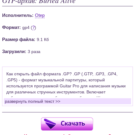
Исполнитель:
Otep
Формат:
?
gp4 (
)
Размер файла:
9.1 Кб
Загрузили:
3 раза
Как открыть файл формата .GP? .GP (.GTP, .GP3, .GP4,
.GP5) - формат музыкальной партитуры, который
используется программой Guitar Pro для написания музыки
для различных струнных инструментов. Включает
табулатуры для гитары, бас-гитары, банджо. Широко
развернуть полный текст >>
применяется для создания партитур, которые затем
возможно проиграть с помощью данных MIDI или
напечатать на принтере.
Для открытия нот этого формата Вам необходимо
установить у себя на рабочем компьютере программу Guitar
Pro (желательно, последней версии). Скачать её можно с