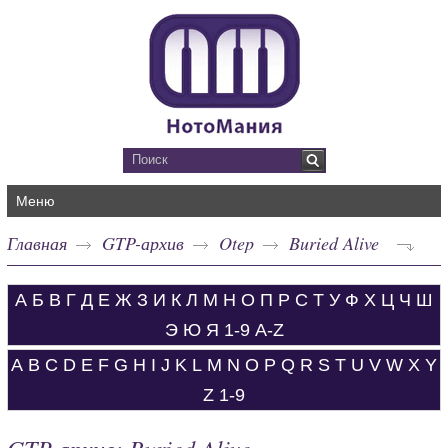
Меню
Главная
GTP-архив
Otep
Buried Alive
А
Б
В
Г
Д
Е
Ж
З
И
К
Л
М
Н
О
П
Р
С
Т
У
Ф
Х
Ц
Ч
Ш
Э
Ю
Я
1-9
A-Z
A
B
C
D
E
F
G
H
I
J
K
L
M
N
O
P
Q
R
S
T
U
V
W
X
Y
Z
1-9
GTP-архив: Buried Alive