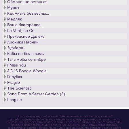
Обмани, но останься
Мурка
Как жизнь без весны...
Медляк
Ваше благородие...
Le Vent, Le Cri
Прекрасное Далёко
Хроники Нарнии
Зурбаган
Кабы не было зимы
Ты в моём сентябре
I Miss You
J.D.'S Boogie Woogie
Голубка
Fragile
The Scientist
Song From A Secret Garden (3)
Imagine
Нотомания представляет собой бесплатный нотный архив, который
разрабатывается с целью предоставления каждому музыканту нот известных и
популярных произведений классической и современной музыки на безвозмездной
основе в переложениях для различных музыкальных инструментов (гитары,
фортепиано, скрипки, виолончели и др.). Все данные, представленные на сайте