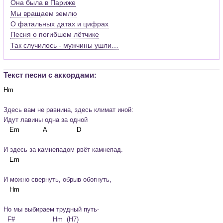
Она была в Париже
Мы вращаем землю
О фатальных датах и цифрах
Песня о погибшем лётчике
Так случилось - мужчины ушли…
Текст песни c аккордами:
Здесь вам не равнина, здесь климат иной:

Идут лавины одна за одной
И здесь за камнепадом рвёт камнепад.
И можно свернуть, обрыв обогнуть,
Но мы выбираем трудный путь-

  F#                   Hm  (H7)  
