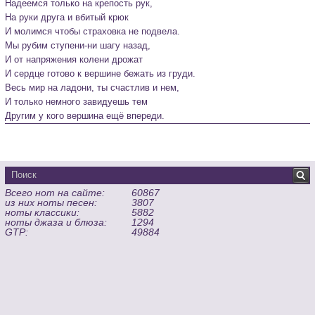
Надеемся только на крепость рук,

На руки друга и вбитый крюк

И молимся чтобы страховка не подвела.
Мы рубим ступени-ни шагу назад,

И от напряжения колени дрожат

И сердце готово к вершине бежать из груди.

Весь мир на ладони, ты счастлив и нем,

И только немного завидуешь тем

Всего нот на сайте:
60867
из них ноты песен:
3807
ноты классики:
5882
ноты джаза и блюза:
1294
GTP:
49884