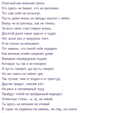
Опасный,как военная тропа.
Кто здесь не бывал, кто не рисковал,

Тот сам себя не испытал,

Пусть даже внизу он звёзды хватал с небес.

Внизу не встретишь, как не тянись

За всю свою счастливую жизнь,

Десятой доли таких красот и чудес.
Нет алых роз и траурных лент,

И не похож на монумент 

Тот камень, что покой тебе подарил.

Как вечным огнём сверкает днём

Вершина изумрудным льдом,

Которую ты так и не покорил.
И пусть говорят, да пусть говорят,

Но нет никто не гибнет зря,

Так лучше, чем от водки и от простуд.

Другие придут, сменив уют

На риск и непомерный труд

Пройдут тобой не пройденный маршрут.
Отвесные стены - а, ну, не зевай,

Ты здесь на везение не уповай

В горах не надёжны ни камень, ни лёд, ни скала.
