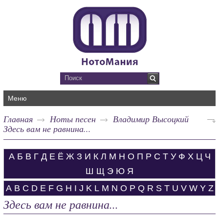
Меню
Главная
Ноты песен
Владимир Высоцкий
Здесь вам не равнина...
А
Б
В
Г
Д
Е
Ё
Ж
З
И
К
Л
М
Н
О
П
Р
С
Т
У
Ф
Х
Ц
Ч
Ш
Щ
Э
Ю
Я
A
B
C
D
E
F
G
H
I
J
K
L
M
N
O
P
Q
R
S
T
U
V
W
Y
Z
Здесь вам не равнина...