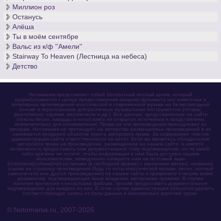
Миллион роз
Останусь
Алёша
Ты в моём сентябре
Вальс из к/ф ''Амели''
Stairway To Heaven (Лестница на небеса)
Детство
Нотомания представляет собой бесплатный нотный архив, который
разрабатывается с целью предоставления каждому музыканту нот известных и
популярных произведений классической и современной музыки на безвозмездной
основе в переложениях для различных музыкальных инструментов (гитары,
фортепиано, скрипки, виолончели и др.). Все данные, представленные на сайте
(тексты песен, аккорды и ноты) взяты из открытых источников и представлены
исключительно для ознакомления. Права на эти произведения принадлежат их
авторам. Нотомания не претендует на авторство размещаемых произведений и не
занимается продажей объектов чужого авторского права. За содержание текстов
администрация сайта ответственности не несет. Если вы являетесь обладателем
авторского права на произведение, размещенное на нашем сайте, и имеете
возможность предоставить нам документальное тому подтверждение, но по какой-
либо причине не хотите, чтобы информация о нём была доступна нашим
пользователям, немедленно напишите нам на почтовый ящик
(notomania[собака]mail.ru) письмо (в свободной форме) с указанием автора, названия,
ссылки на страницу произведения (будь то ноты классической музыки, песен, нотный
самоучитель или другое произведение) на нашем сайте и прикрепите к письму копии
документов, подтверждающие ваше владение авторскими правами. В случае
наличия претензии к нескольким файлам, просим предоставить документальное
подтверждение для каждого из них. В этом случае администрация обязуется удалить
соответствующую запись из базы данных в максимально короткие сроки.
© Notomania.ru, 2007-2026