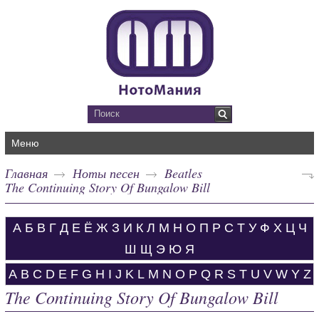
Меню
Главная
Ноты песен
Beatles
The Continuing Story Of Bungalow Bill
А
Б
В
Г
Д
Е
Ё
Ж
З
И
К
Л
М
Н
О
П
Р
С
Т
У
Ф
Х
Ц
Ч
Ш
Щ
Э
Ю
Я
A
B
C
D
E
F
G
H
I
J
K
L
M
N
O
P
Q
R
S
T
U
V
W
Y
Z
The Continuing Story Of Bungalow Bill