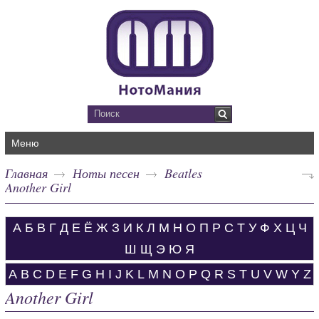
Меню
Главная
Ноты песен
Beatles
Another Girl
А
Б
В
Г
Д
Е
Ё
Ж
З
И
К
Л
М
Н
О
П
Р
С
Т
У
Ф
Х
Ц
Ч
Ш
Щ
Э
Ю
Я
A
B
C
D
E
F
G
H
I
J
K
L
M
N
O
P
Q
R
S
T
U
V
W
Y
Z
Another Girl