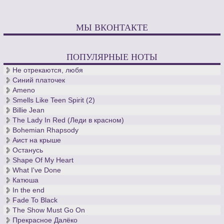
МЫ ВКОНТАКТЕ
ПОПУЛЯРНЫЕ НОТЫ
Не отрекаются, любя
Синий платочек
Ameno
Smells Like Teen Spirit (2)
Billie Jean
The Lady In Red (Леди в красном)
Bohemian Rhapsody
Аист на крыше
Останусь
Shape Of My Heart
What I've Done
Катюша
In the end
Fade To Black
The Show Must Go On
Прекрасное Далёко