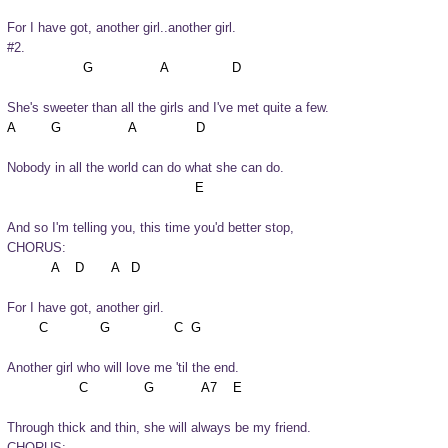
For I have got, another girl..another girl.
#2.
She's sweeter than all the girls and I've met quite a few.
Nobody in all the world can do what she can do.
And so I'm telling you, this time you'd better stop,
CHORUS:
For I have got, another girl.
Another girl who will love me 'til the end.
Through thick and thin, she will always be my friend.
CHORUS: