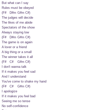
But what can I say

Rules must be obeyed
(F#	D#m	G#m	C#)

The judges will decide

The likes of me abide

Spectators of the show

Always staying low
(F#	D#m	G#m	C#)

The game is on again

A lover or a friend

A big thing or a small

The winner takes it all
(F#	C#	G#m	C#)

I don't wanna talk

If it makes you feel sad

And I understand

You've come to shake my hand
(F#	C#	G#m	C#)

I apologize

If it makes you feel bad

Seeing me so tense

No self-confidence