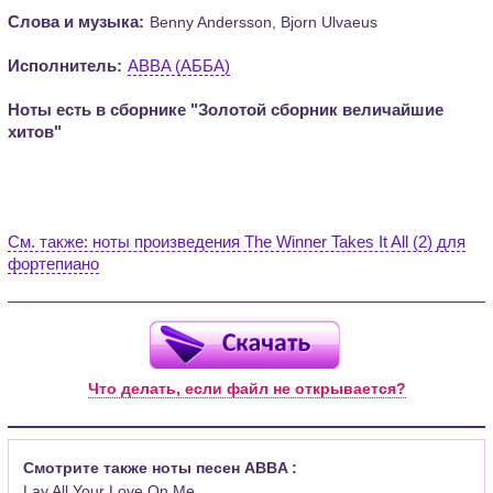
Слова и музыка:
Benny Andersson, Bjorn Ulvaeus
Исполнитель:
ABBA (АББА)
Ноты есть в сборнике "Золотой сборник величайшие
хитов"
См. также: ноты произведения The Winner Takes It All (2) для
фортепиано
Что делать, если файл не открывается?
Смотрите также ноты песен ABBA :
Lay All Your Love On Me