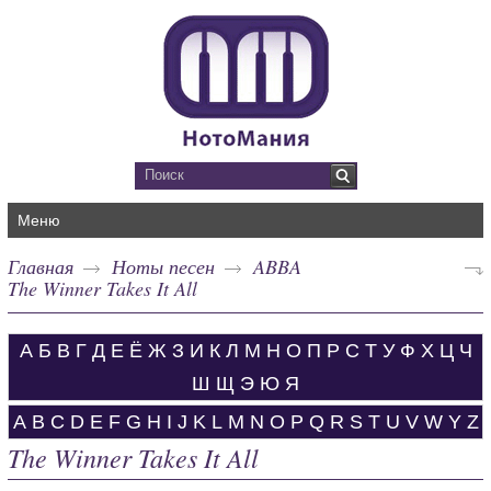
Меню
Главная
Ноты песен
ABBA
The Winner Takes It All
А
Б
В
Г
Д
Е
Ё
Ж
З
И
К
Л
М
Н
О
П
Р
С
Т
У
Ф
Х
Ц
Ч
Ш
Щ
Э
Ю
Я
A
B
C
D
E
F
G
H
I
J
K
L
M
N
O
P
Q
R
S
T
U
V
W
Y
Z
The Winner Takes It All