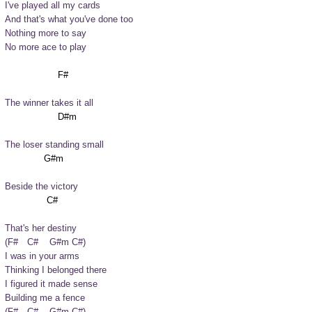
I've played all my cards

And that's what you've done too

Nothing more to say

No more ace to play
The winner takes it all
The loser standing small
Beside the victory
That's her destiny
(F#	C#	G#m	C#)

I was in your arms

Thinking I belonged there

I figured it made sense

Building me a fence
(F#	C#	G#m	C#)
