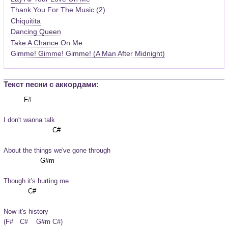
Thank You For The Music (2)
Chiquitita
Dancing Queen
Take A Chance On Me
Gimme! Gimme! Gimme! (A Man After Midnight)
Текст песни c аккордами:
I don't wanna talk
About the things we've gone through
Though it's hurting me
Now it's history
(F#	C#	G#m	C#)
