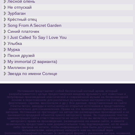
Лесной олень
Не отпускай
Зурбаган
Крёстный отец
Song From A Secret Garden
Синий платочек
I Just Called To Say I Love You
Улыбка
Мурка
Песня друзей
My immortal (2 варианта)
Миллион роз
Звезда по имени Солнце
Нотомания представляет собой бесплатный нотный архив, который
разрабатывается с целью предоставления каждому музыканту нот известных и
популярных произведений классической и современной музыки на безвозмездной
основе в переложениях для различных музыкальных инструментов (гитары,
фортепиано, скрипки, виолончели и др.). Все данные, представленные на сайте
(тексты песен, аккорды и ноты) взяты из открытых источников и представлены
исключительно для ознакомления. Права на эти произведения принадлежат их
авторам. Нотомания не претендует на авторство размещаемых произведений и не
занимается продажей объектов чужого авторского права. За содержание текстов
администрация сайта ответственности не несет. Если вы являетесь обладателем
авторского права на произведение, размещенное на нашем сайте, и имеете
возможность предоставить нам документальное тому подтверждение, но по какой-
либо причине не хотите, чтобы информация о нём была доступна нашим
пользователям, немедленно напишите нам на почтовый ящик
(notomania[собака]mail.ru) письмо (в свободной форме) с указанием автора, названия,