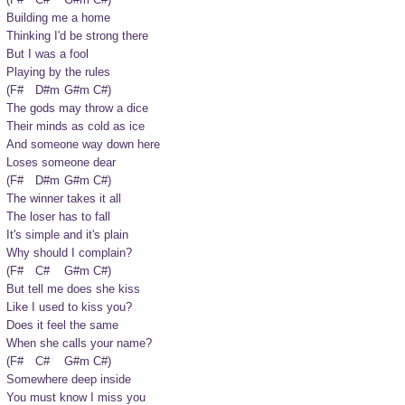
Building me a home

Thinking I'd be strong there

But I was a fool

Playing by the rules
(F#	D#m	G#m	C#)

The gods may throw a dice

Their minds as cold as ice

And someone way down here

Loses someone dear
(F#	D#m	G#m	C#)

The winner takes it all

The loser has to fall

It's simple and it's plain

Why should I complain?
(F#	C#	G#m	C#)

But tell me does she kiss

Like I used to kiss you?

Does it feel the same

When she calls your name?
(F#	C#	G#m	C#)

Somewhere deep inside

You must know I miss you
