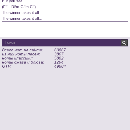
But you see...
(F#	D#m	G#m	C#)

The winner takes it all

The winner takes it all...
Всего нот на сайте:
60867
из них ноты песен:
3807
ноты классики:
5882
ноты джаза и блюза:
1294
GTP:
49884