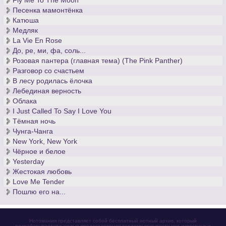
Fly Me To The Moon
Песенка мамонтёнка
Катюша
Медляк
La Vie En Rose
До, ре, ми, фа, соль...
Розовая пантера (главная тема) (The Pink Panther)
Разговор со счастьем
В лесу родилась ёлочка
Лебединая верность
Облака
I Just Called To Say I Love You
Тёмная ночь
Чунга-Чанга
New York, New York
Чёрное и белое
Yesterday
Жестокая любовь
Love Me Tender
Пошлю его на...
Нотомания представляет собой бесплатный нотный архив, который
разрабатывается с целью предоставления каждому музыканту нот известных и