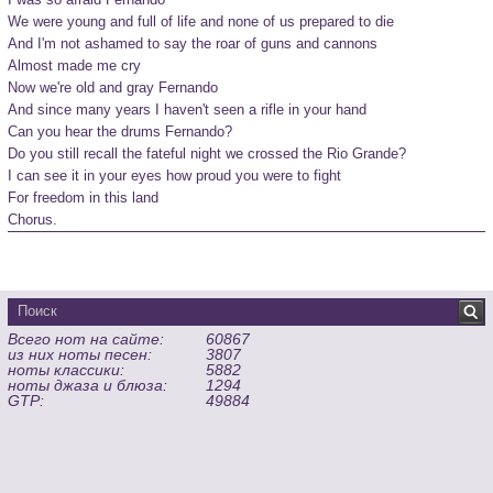
We were young and full of life and none of us prepared to die

And I'm not ashamed to say the roar of guns and cannons

Almost made me cry
Now we're old and gray Fernando

And since many years I haven't seen a rifle in your hand

Can you hear the drums Fernando?

Do you still recall the fateful night we crossed the Rio Grande?

I can see it in your eyes how proud you were to fight

For freedom in this land
Всего нот на сайте:
60867
из них ноты песен:
3807
ноты классики:
5882
ноты джаза и блюза:
1294
GTP:
49884