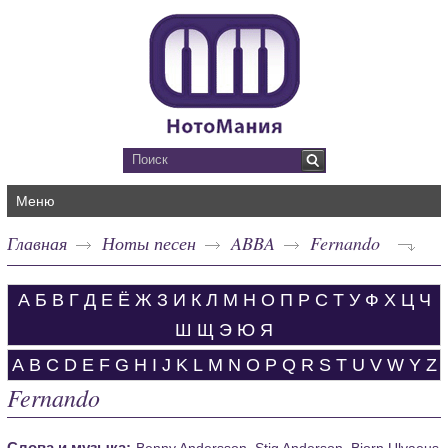
Меню
Главная
Ноты песен
ABBA
Fernando
А
Б
В
Г
Д
Е
Ё
Ж
З
И
К
Л
М
Н
О
П
Р
С
Т
У
Ф
Х
Ц
Ч
Ш
Щ
Э
Ю
Я
A
B
C
D
E
F
G
H
I
J
K
L
M
N
O
P
Q
R
S
T
U
V
W
Y
Z
Fernando
Слова и музыка:
Benny Andersson, Stig Anderson, Bjorn Ulvaeus