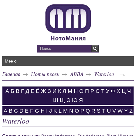
Меню
Главная
Ноты песен
ABBA
Waterloo
А
Б
В
Г
Д
Е
Ё
Ж
З
И
К
Л
М
Н
О
П
Р
С
Т
У
Ф
Х
Ц
Ч
Ш
Щ
Э
Ю
Я
A
B
C
D
E
F
G
H
I
J
K
L
M
N
O
P
Q
R
S
T
U
V
W
Y
Z
Waterloo
Слова и музыка:
Benny Andersson, Stig Anderson, Bjorn Ulvaeus