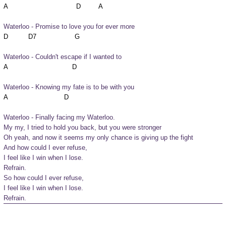
Waterloo - Promise to love you for ever more
Waterloo - Couldn't escape if I wanted to
Waterloo - Knowing my fate is to be with you
Waterloo - Finally facing my Waterloo. 
My my, I tried to hold you back, but you were stronger

Oh yeah, and now it seems my only chance is giving up the fight

And how could I ever refuse,

I feel like I win when I lose. 
Refrain.
So how could I ever refuse,

I feel like I win when I lose. 
Refrain.