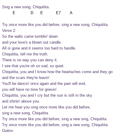
Sing a new song, Chiquitita.
Try once more like you did before, sing a new song, Chiquitita.
Verse 2:
So the walls came tumblin' down

and your love's a blown out candle.

All is gone and it seems too hard to handle.

Chiquitita, tell me the truth.

There is no way you can deny it.

I see that you're oh so sad, so quiet.
Chiquitita, you and I know how the heartaches come and they go

and the scars they're leavin'.

You'll be dancin' once again and the pain will end,

you will have no time for grievin'.

Chiquitita, you and I cry but the sun is still in the sky

and shinin' above you.

Let me hear you sing once more like you did before,

sing a new song, Chiquitita.

Try once more like you did before, sing a new sing, Chiquitita.

Try once more like you did before, sing a new song, Chiquitita.
Outtro: