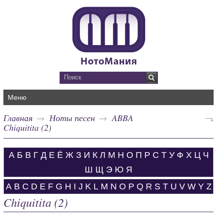
Меню
Главная
Ноты песен
ABBA
Chiquitita (2)
А
Б
В
Г
Д
Е
Ё
Ж
З
И
К
Л
М
Н
О
П
Р
С
Т
У
Ф
Х
Ц
Ч
Ш
Щ
Э
Ю
Я
A
B
C
D
E
F
G
H
I
J
K
L
M
N
O
P
Q
R
S
T
U
V
W
Y
Z
Chiquitita (2)