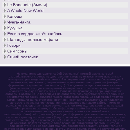
Le Banquete (Амели)
A Whole New World
Катюша
Чунга-Чанга
Кукушка
Если в сердце живёт любовь
Шаланды, полные кефали
Говори
Симпсоны
Синий платочек
Нотомания представляет собой бесплатный нотный архив, который
разрабатывается с целью предоставления каждому музыканту нот известных и
популярных произведений классической и современной музыки на безвозмездной
основе в переложениях для различных музыкальных инструментов (гитары,
фортепиано, скрипки, виолончели и др.). Все данные, представленные на сайте
(тексты песен, аккорды и ноты) взяты из открытых источников и представлены
исключительно для ознакомления. Права на эти произведения принадлежат их
авторам. Нотомания не претендует на авторство размещаемых произведений и не
занимается продажей объектов чужого авторского права. За содержание текстов
администрация сайта ответственности не несет. Если вы являетесь обладателем
авторского права на произведение, размещенное на нашем сайте, и имеете
возможность предоставить нам документальное тому подтверждение, но по какой-
либо причине не хотите, чтобы информация о нём была доступна нашим
пользователям, немедленно напишите нам на почтовый ящик
(notomania[собака]mail.ru) письмо (в свободной форме) с указанием автора, названия,
ссылки на страницу произведения (будь то ноты классической музыки, песен, нотный
самоучитель или другое произведение) на нашем сайте и прикрепите к письму копии
документов, подтверждающие ваше владение авторскими правами. В случае
наличия претензии к нескольким файлам, просим предоставить документальное
подтверждение для каждого из них. В этом случае администрация обязуется удалить