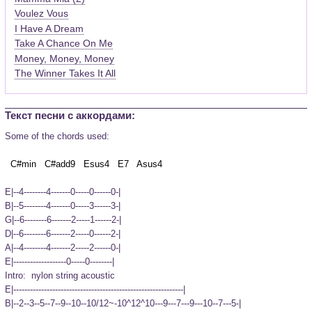
Voulez Vous
I Have A Dream
Take A Chance On Me
Money, Money, Money
The Winner Takes It All
Текст песни c аккордами:
Some of the chords used:
E|--4--------4-------0-----0------0-|

B|--5--------4-------0-----3------3-|

G|--6--------6-------2-----1------2-|

D|--6--------6-------2-----0------2-|

A|--4--------4-------2-----2------0-|

E|-------------------0-----0--------|
Intro:  nylon string acoustic
E|-------------------------------------------------------------|

B|--2--3--5--7--9--10--10/12~-10^12^10---9---7---9---10--7---5-|
