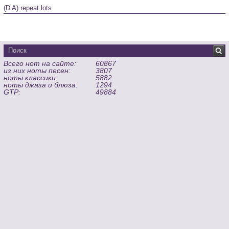
(D A) repeat lots
Всего нот на сайте:
60867
из них ноты песен:
3807
ноты классики:
5882
ноты джаза и блюза:
1294
GTP:
49884