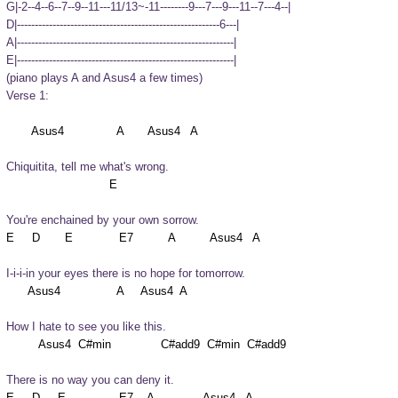
G|-2--4--6--7--9--11---11/13~-11--------9---7---9---11--7---4--|

D|---------------------------------------------------------6---|

A|-------------------------------------------------------------|

E|-------------------------------------------------------------|
(piano plays A and Asus4 a few times)
Verse 1:
Chiquitita, tell me what's wrong.
You're enchained by your own sorrow.
I-i-i-in your eyes there is no hope for tomorrow.
How I hate to see you like this.
There is no way you can deny it.