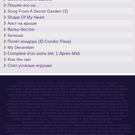
Пошлю его на...
Song From A Secret Garden (3)
Shape Of My Heart
Аист на крыше
Вальс-бостон
Катюша
Полёт кондора (El Condor Pasa)
My December
Comptine d'un autre été: L'Après-Midi
Kiss the rain
Спят усталые игрушки
Нотомания представляет собой бесплатный нотный архив, который
разрабатывается с целью предоставления каждому музыканту нот известных и
популярных произведений классической и современной музыки на безвозмездной
основе в переложениях для различных музыкальных инструментов (гитары,
фортепиано, скрипки, виолончели и др.). Все данные, представленные на сайте
(тексты песен, аккорды и ноты) взяты из открытых источников и представлены
исключительно для ознакомления. Права на эти произведения принадлежат их
авторам. Нотомания не претендует на авторство размещаемых произведений и не
занимается продажей объектов чужого авторского права. За содержание текстов
администрация сайта ответственности не несет. Если вы являетесь обладателем
авторского права на произведение, размещенное на нашем сайте, и имеете
возможность предоставить нам документальное тому подтверждение, но по какой-
либо причине не хотите, чтобы информация о нём была доступна нашим
пользователям, немедленно напишите нам на почтовый ящик
(notomania[собака]mail.ru) письмо (в свободной форме) с указанием автора, названия,
ссылки на страницу произведения (будь то ноты классической музыки, песен, нотный
самоучитель или другое произведение) на нашем сайте и прикрепите к письму копии
документов, подтверждающие ваше владение авторскими правами. В случае