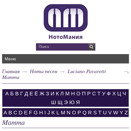
Меню
Главная
Ноты песен
Luciano Pavarotti
Mamma
А
Б
В
Г
Д
Е
Ё
Ж
З
И
К
Л
М
Н
О
П
Р
С
Т
У
Ф
Х
Ц
Ч
Ш
Щ
Э
Ю
Я
A
B
C
D
E
F
G
H
I
J
K
L
M
N
O
P
Q
R
S
T
U
V
W
Y
Z
Mamma