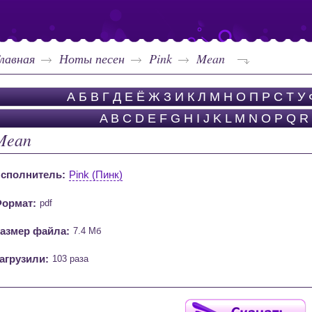
лавная
Ноты песен
Pink
Mean
А
Б
В
Г
Д
Е
Ё
Ж
З
И
К
Л
М
Н
О
П
Р
С
Т
У
A
B
C
D
E
F
G
H
I
J
K
L
M
N
O
P
Q
R
Mean
сполнитель:
Pink (Пинк)
ормат:
pdf
азмер файла:
7.4 Мб
агрузили:
103 раза