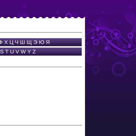
Ф
Х
Ц
Ч
Ш
Щ
Э
Ю
Я
S
T
U
V
W
Y
Z