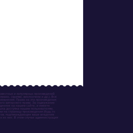
известных и популярных произведений
иано, скрипки, виолончели и др.). Все
акомления. Права на эти произведения
ого авторского права. За содержание
ещенное на нашем сайте, и имеете
была доступна нашим пользователям,
ки на страницу произведения (будь то
ентов, подтверждающие ваше владение
о из них. В этом случае администрация