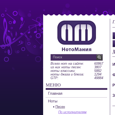
Г
Всего нот на сайте:
60867
И
из них ноты песен:
3807
ноты классики:
5882
ноты джаза и блюза:
1294
Ф
GTP:
49884
МЕНЮ
Р
Главная
З
Ноты
Песен
По исполнителям