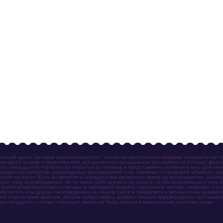
отный архив, который разрабатывается с целью предоставления каждому музыканту нот 
мездной основе в переложениях для различных музыкальных инструментов (гитары, фортеп
ен, аккорды и ноты) взяты из открытых источников и представлены исключительно для озн
ендует на авторство размещаемых произведений и не занимается продажей объектов чуж
ности не несет. Если вы являетесь обладателем авторского права на произведение, разм
ное тому подтверждение, но по какой-либо причине не хотите, чтобы информация о нём 
otomania[собака]mail.ru) письмо (в свободной форме) с указанием автора, названия, ссыл
амоучитель или другое произведение) на нашем сайте и прикрепите к письму копии докум
зии к нескольким файлам, просим предоставить документальное подтверждение для каждог
зуется удалить соответствующую запись из базы данных в максимально короткие сроки.