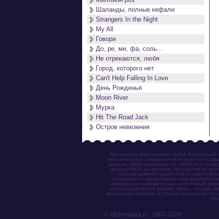
Шаланды, полные кефали
Strangers In the Night
My All
Говори
До, ре, ми, фа, соль...
Не отрекаются, любя
Город, которого нет
Can't Help Falling In Love
День Рожденья
Moon River
Мурка
Hit The Road Jack
Остров невезения
Нотомания представляет собой бесплатный н
классической и современной музыки на безвоз
данные, представленные на сайте (тексты пес
принадлежат их авторам. Нотомания не прет
текстов администрация сайта ответствен
возможность предоставить нам документаль
немедленно напишите нам на почтовый ящик (n
ноты классической музыки, песен, нотный с
авторскими правами. В случае наличия претен
обя
© Notomania.ru, 2007-2026