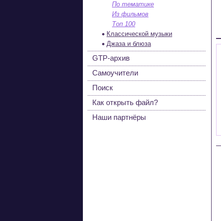
По тематике
Из фильмов
Топ 100
Классической музыки
Джаза и блюза
GTP-архив
Самоучители
Поиск
Как открыть файл?
Наши партнёры