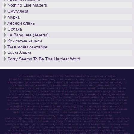
Nothing Else Matters
Смуглянка
Мурка
Лесной олень
Облака
Le Banquete (Амели)
Крылатые качели
Ты в моём сентябре
Чунга-Чанга
Sorry Seems To Be The Hardest Word
Нотомания представляет собой бесплатный нотный архив, который
разрабатывается с целью предоставления каждому музыканту нот известных и
популярных произведений классической и современной музыки на безвозмездной
основе в переложениях для различных музыкальных инструментов (гитары,
фортепиано, скрипки, виолончели и др.). Все данные, представленные на сайте
(тексты песен, аккорды и ноты) взяты из открытых источников и представлены
исключительно для ознакомления. Права на эти произведения принадлежат их
авторам. Нотомания не претендует на авторство размещаемых произведений и не
занимается продажей объектов чужого авторского права. За содержание текстов
администрация сайта ответственности не несет. Если вы являетесь обладателем
авторского права на произведение, размещенное на нашем сайте, и имеете
возможность предоставить нам документальное тому подтверждение, но по какой-
либо причине не хотите, чтобы информация о нём была доступна нашим
пользователям, немедленно напишите нам на почтовый ящик
(notomania[собака]mail.ru) письмо (в свободной форме) с указанием автора, названия,
ссылки на страницу произведения (будь то ноты классической музыки, песен, нотный
самоучитель или другое произведение) на нашем сайте и прикрепите к письму копии
документов, подтверждающие ваше владение авторскими правами. В случае
наличия претензии к нескольким файлам, просим предоставить документальное
подтверждение для каждого из них. В этом случае администрация обязуется удалить