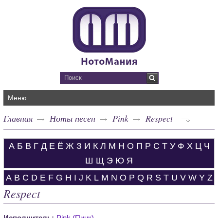
Меню
Главная
Ноты песен
Pink
Respect
А
Б
В
Г
Д
Е
Ё
Ж
З
И
К
Л
М
Н
О
П
Р
С
Т
У
Ф
Х
Ц
Ч
Ш
Щ
Э
Ю
Я
A
B
C
D
E
F
G
H
I
J
K
L
M
N
O
P
Q
R
S
T
U
V
W
Y
Z
Respect
Исполнитель:
Pink (Пинк)