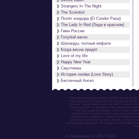
Strangers In The Night
The Scientist
Полёт кондора (El Condor Pasa)
The Lady In Red (Леди в красном)
Гимн России
Голубой вагон
Шаланды, полные кефали
Когда весна придёт
Love of my life
Happy New Year
Смуглянка
История любви (Love Story)
Беспечный Ангел
Нотомания представляет собой бесплатный н
классической и современной музыки на безвоз
данные, представленные на сайте (тексты пес
принадлежат их авторам. Нотомания не прет
текстов администрация сайта ответствен
возможность предоставить нам документаль
немедленно напишите нам на почтовый ящик (n
ноты классической музыки, песен, нотный с
авторскими правами. В случае наличия претен
обя
© Notomania.ru, 2007-2026