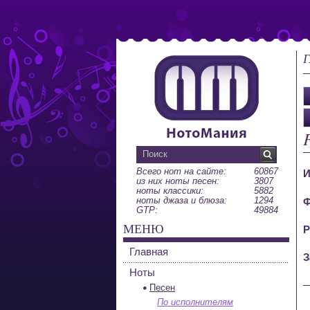
Г
F
Всего нот на сайте:
60867
И
из них ноты песен:
3807
ноты классики:
5882
ноты джаза и блюза:
1294
Ф
GTP:
49884
МЕНЮ
Р
Главная
З
Ноты
Песен
По исполнителям