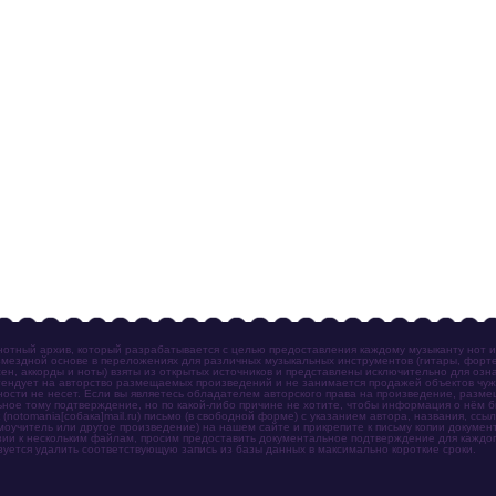
отный архив, который разрабатывается с целью предоставления каждому музыканту нот 
мездной основе в переложениях для различных музыкальных инструментов (гитары, фортеп
ен, аккорды и ноты) взяты из открытых источников и представлены исключительно для озн
ендует на авторство размещаемых произведений и не занимается продажей объектов чуж
ности не несет. Если вы являетесь обладателем авторского права на произведение, разм
ное тому подтверждение, но по какой-либо причине не хотите, чтобы информация о нём 
otomania[собака]mail.ru) письмо (в свободной форме) с указанием автора, названия, ссыл
амоучитель или другое произведение) на нашем сайте и прикрепите к письму копии докум
зии к нескольким файлам, просим предоставить документальное подтверждение для каждог
зуется удалить соответствующую запись из базы данных в максимально короткие сроки.