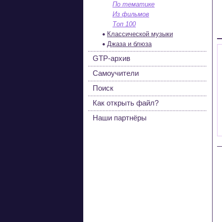
По тематике
Из фильмов
Топ 100
Классической музыки
Джаза и блюза
GTP-архив
Самоучители
Поиск
Как открыть файл?
Наши партнёры