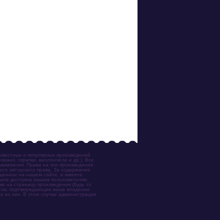
известных и популярных произведений
иано, скрипки, виолончели и др.). Все
акомления. Права на эти произведения
ого авторского права. За содержание
ещенное на нашем сайте, и имеете
была доступна нашим пользователям,
ки на страницу произведения (будь то
ентов, подтверждающие ваше владение
о из них. В этом случае администрация