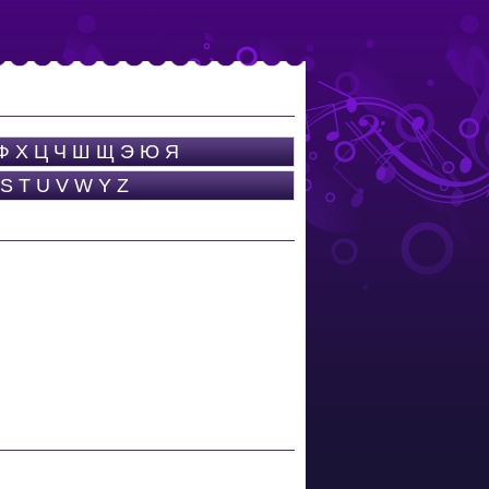
Ф
Х
Ц
Ч
Ш
Щ
Э
Ю
Я
S
T
U
V
W
Y
Z