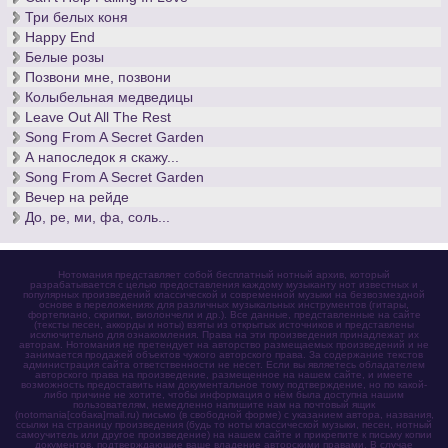
Три белых коня
Happy End
Белые розы
Позвони мне, позвони
Колыбельная медведицы
Leave Out All The Rest
Song From A Secret Garden
А напоследок я скажу...
Song From A Secret Garden
Вечер на рейде
До, ре, ми, фа, соль...
Нотомания представляет собой бесплатный нотный архив, который
разрабатывается с целью предоставления каждому музыканту нот известных и
популярных произведений классической и современной музыки на безвозмездной
основе в переложениях для различных музыкальных инструментов (гитары,
фортепиано, скрипки, виолончели и др.). Все данные, представленные на сайте
(тексты песен, аккорды и ноты) взяты из открытых источников и представлены
исключительно для ознакомления. Права на эти произведения принадлежат их
авторам. Нотомания не претендует на авторство размещаемых произведений и не
занимается продажей объектов чужого авторского права. За содержание текстов
администрация сайта ответственности не несет. Если вы являетесь обладателем
авторского права на произведение, размещенное на нашем сайте, и имеете
возможность предоставить нам документальное тому подтверждение, но по какой-
либо причине не хотите, чтобы информация о нём была доступна нашим
пользователям, немедленно напишите нам на почтовый ящик
(notomania[собака]mail.ru) письмо (в свободной форме) с указанием автора, названия,
ссылки на страницу произведения (будь то ноты классической музыки, песен, нотный
самоучитель или другое произведение) на нашем сайте и прикрепите к письму копии
документов, подтверждающие ваше владение авторскими правами. В случае