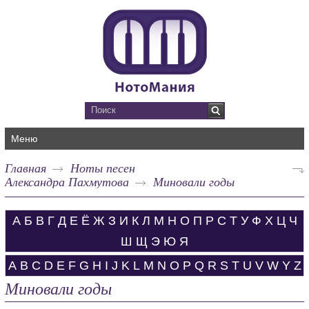
Меню
Главная
Ноты песен
Александра Пахмутова
Миновали годы
А
Б
В
Г
Д
Е
Ё
Ж
З
И
К
Л
М
Н
О
П
Р
С
Т
У
Ф
Х
Ц
Ч
Ш
Щ
Э
Ю
Я
A
B
C
D
E
F
G
H
I
J
K
L
M
N
O
P
Q
R
S
T
U
V
W
Y
Z
Миновали годы