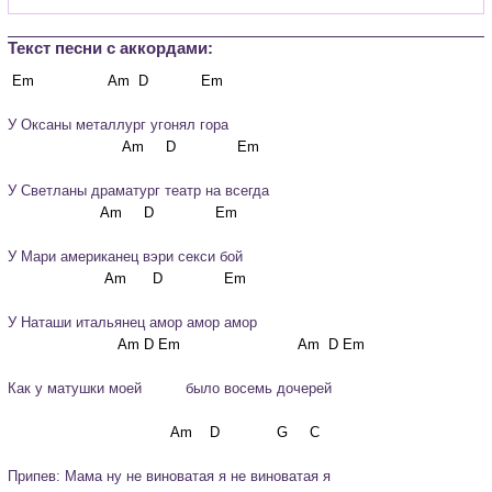
Текст песни c аккордами:
У Оксаны металлург угонял гора
У Светланы драматург театр на всегда
У Мари американец вэри секси бой
У Наташи итальянец амор амор амор
Как у матушки моей          было восемь дочерей
Припев: Мама ну не виноватая я не виноватая я