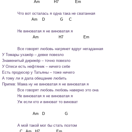
             Что вот осталась я одна така не сватанная
             Не виноватая я не виноватая я
             Все говорят любовь нагрянет вдруг негаданная
У Томары ухажёр – девке повезло

Знаменитый дирижёр – точно повезло

У Олеси есть нефтяник – ничего себе

Есть продюсер у Татьяны – тоже ничего

А тому ли я дала обещание любить
Припев: Мама ну не виноватая я не виноватая я

             Все говорят любовь любовь наверно это она

             Не виноватая я не виноватая я

             Уж если кто и виноват то виноват
             А мой такой мог бы стать поэтом