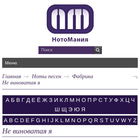
Меню
Главная
Ноты песен
Фабрика
Не виноватая я
А
Б
В
Г
Д
Е
Ё
Ж
З
И
К
Л
М
Н
О
П
Р
С
Т
У
Ф
Х
Ц
Ч
Ш
Щ
Э
Ю
Я
A
B
C
D
E
F
G
H
I
J
K
L
M
N
O
P
Q
R
S
T
U
V
W
Y
Z
Не виноватая я