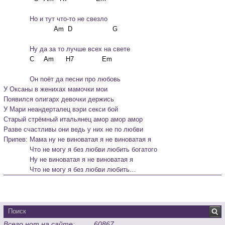
             Но и тут что-то не свезло
             Ну да за то лучше всех на свете
             Он поёт да песни про любовь
У Оксаны в женихах мамочки мои

Появился олигарх девочки держись

У Мари неандерталец вэри секси бой

Старый стрёмный итальянец амор амор амор

Разве счастливы они ведь у них не по любви
Припев: Мама ну не виноватая я не виноватая я

             Что не могу я без любви любить богатого

             Ну не виноватая я не виноватая я

             Что не могу я без любви любить… 
Всего нот на сайте:
60867