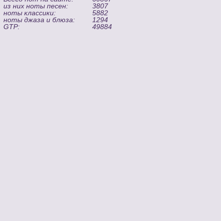
из них ноты песен:
3807
ноты классики:
5882
ноты джаза и блюза:
1294
GTP:
49884