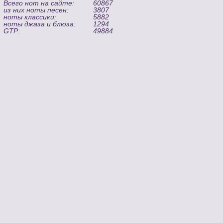
Всего нот на сайте:
60867
из них ноты песен:
3807
ноты классики:
5882
ноты джаза и блюза:
1294
GTP:
49884