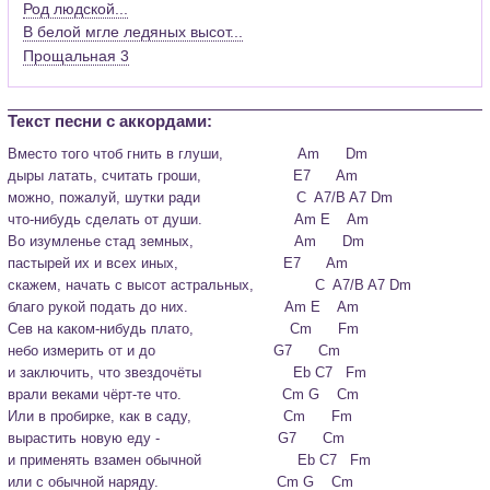
Род людской...
В белой мгле ледяных высот...
Прощальная 3
Текст песни c аккордами:
Вместо того чтоб гнить в глуши,                 Am      Dm

дыры латать, считать гроши,                     E7      Am

можно, пожалуй, шутки ради                      C  A7/B A7 Dm

что-нибудь сделать от души.                     Am E    Am
Во изумленье стад земных,                       Am      Dm

пастырей их и всех иных,                        E7      Am

скажем, начать с высот астральных,              C  A7/B A7 Dm

благо рукой подать до них.                      Am E    Am
Сев на каком-нибудь плато,                      Cm      Fm

небо измерить от и до                           G7      Cm

и заключить, что звездочёты                     Eb C7   Fm

врали веками чёрт-те что.                       Cm G    Cm
Или в пробирке, как в саду,                     Cm      Fm

вырастить новую еду -                           G7      Cm

и применять взамен обычной                      Eb C7   Fm

или с обычной наряду.                           Cm G    Cm