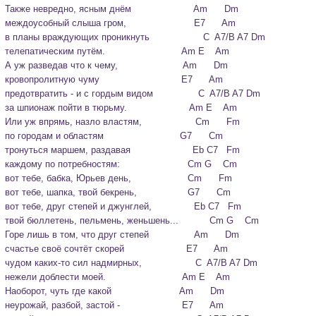
Также невредно, ясным днём                      Am      Dm

междоусобный слыша гром,                        E7      Am

в планы враждующих проникнуть                   C  A7/B A7 Dm

телепатическим путём.                           Am E    Am
А уж разведав что к чему,                       Am      Dm

кровопролитную чуму                             E7      Am

предотвратить - и с гордым видом                C  A7/B A7 Dm

за шпионаж пойти в тюрьму.                      Am E    Am
Или уж впрямь, назло властям,                   Cm      Fm

по городам и областям                           G7      Cm

тронуться маршем, раздавая                      Eb C7   Fm

каждому по потребностям:                        Cm G    Cm
вот тебе, бабка, Юрьев день,                    Cm      Fm

вот тебе, шапка, твой бекрень,                  G7      Cm

вот тебе, друг степей и джунглей,               Eb C7   Fm

твой бюллетень, пельмень, женьшень...           Cm G    Cm
Горе лишь в том, что друг степей                Am      Dm

счастье своё сочтёт скорей                      E7      Am

чудом каких-то сил надмирных,                   C  A7/B A7 Dm

нежели доблести моей.                           Am E    Am
Наоборот, чуть где какой                        Am      Dm

неурожай, разбой, застой -                      E7      Am
