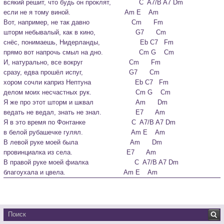
всякий решит, что будь он проклят,              C  A7/B A7 Dm

если не я тому виной.                           Am E    Am
Вот, например, не так давно                     Cm      Fm

шторм небывалый, как в кино,                    G7      Cm

снёс, понимаешь, Нидерланды,                    Eb C7   Fm

прямо вот напрочь смыл на дно.                  Cm G    Cm
И, натурально, все вокруг                       Cm      Fm

сразу, едва прошёл испуг,                       G7      Cm

хором сочли каприз Нептуна                      Eb C7   Fm

делом моих несчастных рук.                      Cm G    Cm
Я же про этот шторм и шквал                     Am      Dm

ведать не ведал, знать не знал.                 E7      Am

Я в это время по Фонтанке                       C  A7/B A7 Dm

в белой рубашечке гулял.                        Am E    Am
В левой руке моей была                          Am      Dm

провинциалка из села.                           E7      Am

В правой руке моей фиалка                       C  A7/B A7 Dm

благоухала и цвела.                             Am E    Am