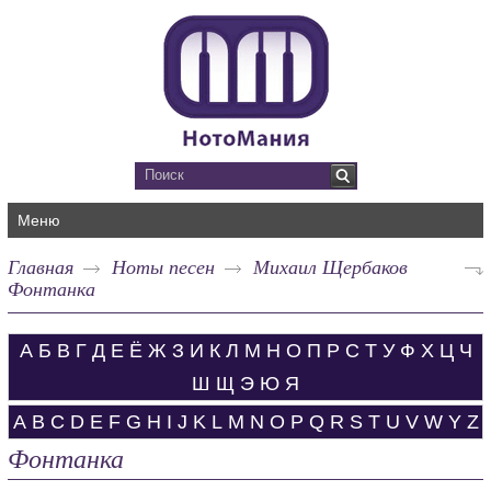
Меню
Главная
Ноты песен
Михаил Щербаков
Фонтанка
А
Б
В
Г
Д
Е
Ё
Ж
З
И
К
Л
М
Н
О
П
Р
С
Т
У
Ф
Х
Ц
Ч
Ш
Щ
Э
Ю
Я
A
B
C
D
E
F
G
H
I
J
K
L
M
N
O
P
Q
R
S
T
U
V
W
Y
Z
Фонтанка