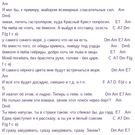
Am
Я мог бы, к примеру, майором всемирных спасательных сил,   Am    
Dm6

зевая, лететь гастролёром, куда Красный Крест попросил.    E7    Am

Ни ямба не чтить, ни бемоля. А выйдя в отставку, осесть    C  A7 Dm 
F(g f c a)

у самого синего моря, у самого что ни на есть.             Dm Am E7 Am
Но вместо того, от обиды кривясь, поведу под уздцы         Am    Dm6

бемоля и ямба гибриды, добро хоть не льва и овцы.          E7    Am

Моей погибать без браслета руке, голове - без царя,        C  A7 Dm F(g 
f c a)

И самого чёрного цвета мне будут встречаться моря.         Dm Am E7 
Am
И всё это будет досадно, смешно и т.д. и т.п.              F  A7 D  F(d c a 
f)

И хватит об этом, и ладно. Теперь о тебе, о тебе.          Dm Am E7 Am
Но только зачем эти взмахи, зачем этот плеск через борт?    Am    
Dm6

Ты явно напуган, ты в страхе таком, что сбежал бы, да горд. E7    Am

Едва приступил я к рассказу, а ты уж и белый совсем.        C  A7 Dm 
F(g f c a)

И сразу закуривать, сразу закуривать, сразу. Зачем?         Dm Am E7 