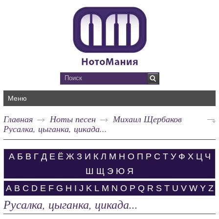
Меню
Главная
Ноты песен
Михаил Щербаков
Русалка, цыганка, цикада...
А
Б
В
Г
Д
Е
Ё
Ж
З
И
К
Л
М
Н
О
П
Р
С
Т
У
Ф
Х
Ц
Ч
Ш
Щ
Э
Ю
Я
A
B
C
D
E
F
G
H
I
J
K
L
M
N
O
P
Q
R
S
T
U
V
W
Y
Z
Русалка, цыганка, цикада...