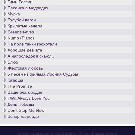
Гимн России
Песенка о медведях
Мурка
Голубой вагон
Крылатые качели
Greensleeves
Numb (Piano)
На поле танки грохотали
Хорошие девчата
А напоследок я скажу...
Блюз
Жестокая любовь
6 песен из фильма Ирония Судьбы
Катюша
The Promise
Ваше благородие
I Will Always Love You
День Победы
Don't Stop Me Now
Вечер на рейде
Нотомания представляет собой бесплатный нотный архив, который