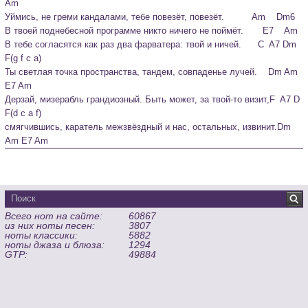
Am
Уймись, не греми кандалами, тебе повезёт, повезёт.          Am    Dm6

В твоей поднебесной программе никто ничего не поймёт.       E7    Am

В тебе согласятся как раз два фарватера: твой и ничей.      C  A7 Dm 
F(g f c a)

Ты светлая точка пространства, тандем, совпаденье лучей.    Dm Am 
E7 Am
Дерзай, мизерабль грандиозный. Быть может, за твой-то визит,F  A7 D  
F(d c a f)

смягчившись, каратель межзвёздный и нас, остальных, извинит.Dm 
Am E7 Am
Всего нот на сайте:
60867
из них ноты песен:
3807
ноты классики:
5882
ноты джаза и блюза:
1294
GTP:
49884