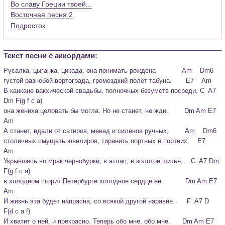
Во славу Греции твоей...
Восточная песня 2
Подросток
Текст песни c аккордами:
Русалка, цыганка, цикада, она понимать рождена             Am    Dm6

густой разнобой вертограда, громоздкий полёт табуна.       E7    Am

В канкане вакхической свадьбы, полночных безумств посреди, C  A7 
Dm F(g f c a)

она жениха целовать бы могла. Но не станет, не жди.        Dm Am E7 
Am
А станет, вдали от сатиров, менад и силенов ручных,        Am    Dm6

столичных смущать ювелиров, тиранить портных и портних.    E7    
Am

Укрывшись во мрак чернобурки, в атлас, в золотое шитьё,    C  A7 Dm 
F(g f c a)

в холодном сгорит Петербурге холодное сердце её.           Dm Am E7 
Am
И жизнь эта будет напрасна, со всякой другой наравне.      F  A7 D  
F(d c a f)

И хватит о ней, и прекрасно. Теперь обо мне, обо мне.      Dm Am E7 