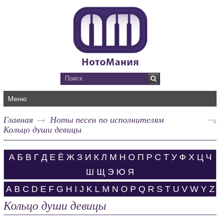
Меню
Главная
Ноты песен по исполнителям
Кольцо души девицы
А
Б
В
Г
Д
Е
Ё
Ж
З
И
К
Л
М
Н
О
П
Р
С
Т
У
Ф
Х
Ц
Ч
Ш
Щ
Э
Ю
Я
A
B
C
D
E
F
G
H
I
J
K
L
M
N
O
P
Q
R
S
T
U
V
W
Y
Z
Кольцо души девицы