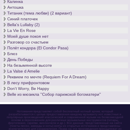
Калинка
Антошка
Титаник (тема любви) (2 вариант)
Синий платочек
Bella's Lullaby (2)
La Vie En Rose
Моей душе покоя нет
Разговор со счастьем
Полёт кондора (El Condor Pasa)
Блюз
День Победы
На безымянной высоте
La Valse d Amelie
Реквием по мечте (Requiem For A Dream)
В лесу прифронтовом
Don't Worry, Be Happy
Belle из мюзикла ''Собор парижской богоматери''
Нотомания представляет собой бесплатный нотный архив, который
разрабатывается с целью предоставления каждому музыканту нот известных и
популярных произведений классической и современной музыки на безвозмездной
основе в переложениях для различных музыкальных инструментов (гитары,
фортепиано, скрипки, виолончели и др.). Все данные, представленные на сайте
(тексты песен, аккорды и ноты) взяты из открытых источников и представлены
исключительно для ознакомления. Права на эти произведения принадлежат их