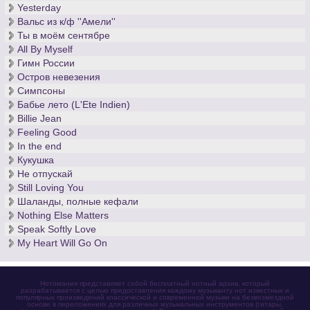
Yesterday
Вальс из к/ф ''Амели''
Ты в моём сентябре
All By Myself
Гимн России
Остров невезения
Симпсоны
Бабье лето (L'Ete Indien)
Billie Jean
Feeling Good
In the end
Кукушка
Не отпускай
Still Loving You
Шаланды, полные кефали
Nothing Else Matters
Speak Softly Love
My Heart Will Go On
Нотомания представляет собой бесплатный нотный архив, который
разрабатывается с целью предоставления каждому музыканту нот известных и
популярных произведений классической и современной музыки на безвозмездной
основе в переложениях для различных музыкальных инструментов (гитары,