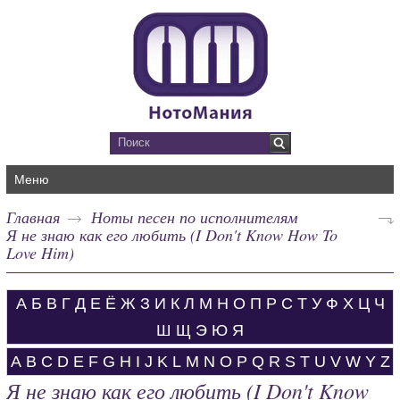
Меню
Главная
Ноты песен по исполнителям
Я не знаю как его любить (I Don't Know How To
Love Him)
А
Б
В
Г
Д
Е
Ё
Ж
З
И
К
Л
М
Н
О
П
Р
С
Т
У
Ф
Х
Ц
Ч
Ш
Щ
Э
Ю
Я
A
B
C
D
E
F
G
H
I
J
K
L
M
N
O
P
Q
R
S
T
U
V
W
Y
Z
Я не знаю как его любить (I Don't Know