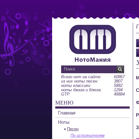
Г
Всего нот на сайте:
60867
М
из них ноты песен:
3807
ноты классики:
5882
ноты джаза и блюза:
1294
С
GTP:
49884
МЕНЮ
Ф
Главная
Р
Ноты
З
Песен
По исполнителям