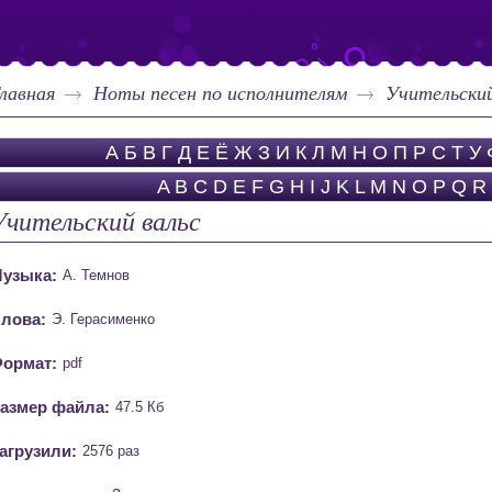
лавная
Ноты песен по исполнителям
Учительский
А
Б
В
Г
Д
Е
Ё
Ж
З
И
К
Л
М
Н
О
П
Р
С
Т
У
A
B
C
D
E
F
G
H
I
J
K
L
M
N
O
P
Q
R
Учительский вальс
узыка:
А. Темнов
лова:
Э. Герасименко
ормат:
pdf
азмер файла:
47.5 Кб
агрузили:
2576 раз