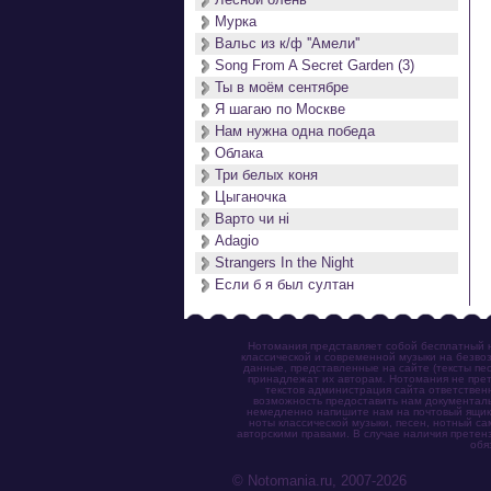
Мурка
Вальс из к/ф ''Амели''
Song From A Secret Garden (3)
Ты в моём сентябре
Я шагаю по Москве
Нам нужна одна победа
Облака
Три белых коня
Цыганочка
Варто чи нi
Adagio
Strangers In the Night
Если б я был султан
Нотомания представляет собой бесплатный н
классической и современной музыки на безвоз
данные, представленные на сайте (тексты пес
принадлежат их авторам. Нотомания не прет
текстов администрация сайта ответствен
возможность предоставить нам документаль
немедленно напишите нам на почтовый ящик (n
ноты классической музыки, песен, нотный с
авторскими правами. В случае наличия претен
обя
© Notomania.ru, 2007-2026