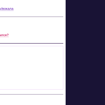
ы/вокала
ается?