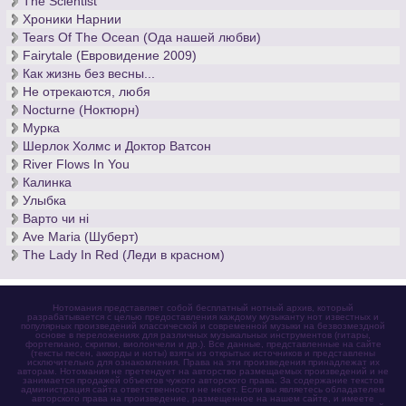
The Scientist
Хроники Нарнии
Tears Of The Ocean (Ода нашей любви)
Fairytale (Евровидение 2009)
Как жизнь без весны...
Не отрекаются, любя
Nocturne (Ноктюрн)
Мурка
Шерлок Холмс и Доктор Ватсон
River Flows In You
Калинка
Улыбка
Варто чи нi
Ave Maria (Шуберт)
The Lady In Red (Леди в красном)
Нотомания представляет собой бесплатный нотный архив, который
разрабатывается с целью предоставления каждому музыканту нот известных и
популярных произведений классической и современной музыки на безвозмездной
основе в переложениях для различных музыкальных инструментов (гитары,
фортепиано, скрипки, виолончели и др.). Все данные, представленные на сайте
(тексты песен, аккорды и ноты) взяты из открытых источников и представлены
исключительно для ознакомления. Права на эти произведения принадлежат их
авторам. Нотомания не претендует на авторство размещаемых произведений и не
занимается продажей объектов чужого авторского права. За содержание текстов
администрация сайта ответственности не несет. Если вы являетесь обладателем
авторского права на произведение, размещенное на нашем сайте, и имеете