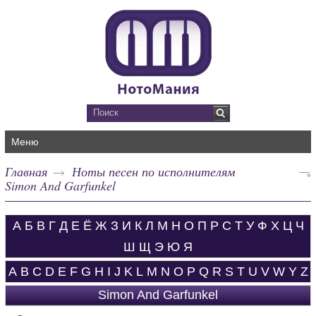
Меню
Главная
Ноты песен по исполнителям
Simon And Garfunkel
А
Б
В
Г
Д
Е
Ё
Ж
З
И
К
Л
М
Н
О
П
Р
С
Т
У
Ф
Х
Ц
Ч
Ш
Щ
Э
Ю
Я
A
B
C
D
E
F
G
H
I
J
K
L
M
N
O
P
Q
R
S
T
U
V
W
Y
Z
Simon And Garfunkel