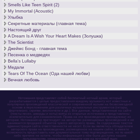
Smells Like Teen Spirit (2)
My Immortal (Acoustic)
Улыбка
Секретные материалы (главная тема)
Настоящий друг
A Dream Is A Wish Your Heart Makes (Золушка)
The Scientist
Джеймс Бонд - главная тема
Песенка о медведях
Bella's Lullaby
Медали
Tears Of The Ocean (Ода нашей любви)
Вечная любовь
Нотомания представляет собой бесплатный нотный архив, который
разрабатывается с целью предоставления каждому музыканту нот известных и
популярных произведений классической и современной музыки на безвозмездной
основе в переложениях для различных музыкальных инструментов (гитары,
фортепиано, скрипки, виолончели и др.). Все данные, представленные на сайте
(тексты песен, аккорды и ноты) взяты из открытых источников и представлены
исключительно для ознакомления. Права на эти произведения принадлежат их
авторам. Нотомания не претендует на авторство размещаемых произведений и не
занимается продажей объектов чужого авторского права. За содержание текстов
администрация сайта ответственности не несет. Если вы являетесь обладателем
авторского права на произведение, размещенное на нашем сайте, и имеете
возможность предоставить нам документальное тому подтверждение, но по какой-
либо причине не хотите, чтобы информация о нём была доступна нашим
пользователям, немедленно напишите нам на почтовый ящик