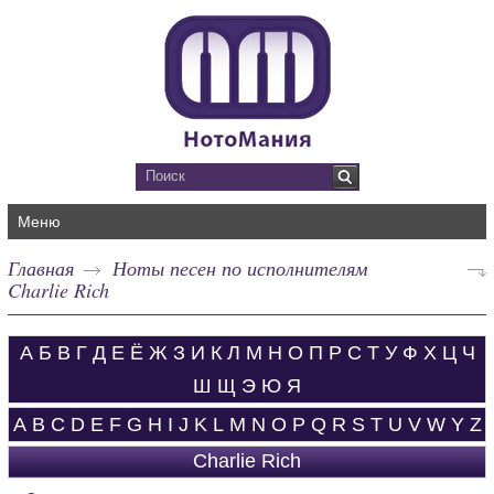
Меню
Главная
Ноты песен по исполнителям
Charlie Rich
А
Б
В
Г
Д
Е
Ё
Ж
З
И
К
Л
М
Н
О
П
Р
С
Т
У
Ф
Х
Ц
Ч
Ш
Щ
Э
Ю
Я
A
B
C
D
E
F
G
H
I
J
K
L
M
N
O
P
Q
R
S
T
U
V
W
Y
Z
Charlie Rich