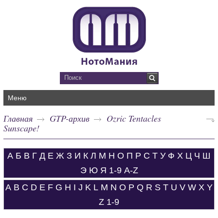
Меню
Главная
GTP-архив
Ozric Tentacles
Sunscape!
А
Б
В
Г
Д
Е
Ж
З
И
К
Л
М
Н
О
П
Р
С
Т
У
Ф
Х
Ц
Ч
Ш
Э
Ю
Я
1-9
A-Z
A
B
C
D
E
F
G
H
I
J
K
L
M
N
O
P
Q
R
S
T
U
V
W
X
Y
Z
1-9