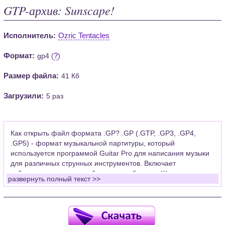
GTP-архив: Sunscape!
Исполнитель:
Ozric Tentacles
Формат:
?
gp4 (
)
Размер файла:
41 Кб
Загрузили:
5 раз
Как открыть файл формата .GP? .GP (.GTP, .GP3, .GP4,
.GP5) - формат музыкальной партитуры, который
используется программой Guitar Pro для написания музыки
для различных струнных инструментов. Включает
табулатуры для гитары, бас-гитары, банджо. Широко
развернуть полный текст >>
применяется для создания партитур, которые затем
возможно проиграть с помощью данных MIDI или
напечатать на принтере.
Для открытия нот этого формата Вам необходимо
установить у себя на рабочем компьютере программу Guitar