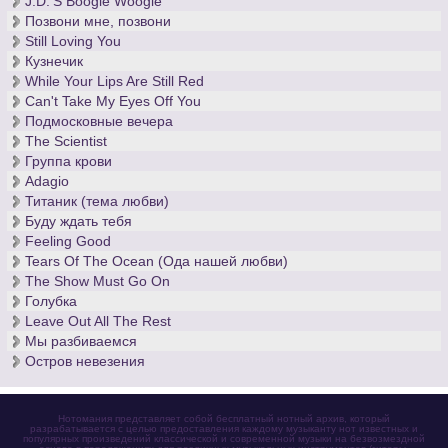
J.D.'S Boogie Woogie
Позвони мне, позвони
Still Loving You
Кузнечик
While Your Lips Are Still Red
Can't Take My Eyes Off You
Подмосковные вечера
The Scientist
Группа крови
Adagio
Титаник (тема любви)
Буду ждать тебя
Feeling Good
Tears Of The Ocean (Ода нашей любви)
The Show Must Go On
Голубка
Leave Out All The Rest
Мы разбиваемся
Остров невезения
Нотомания представляет собой бесплатный нотный архив, который
разрабатывается с целью предоставления каждому музыканту нот известных и
популярных произведений классической и современной музыки на безвозмездной