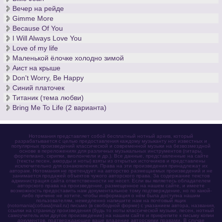
Вечер на рейде
Gimme More
Because Of You
I Will Always Love You
Love of my life
Маленькой ёлочке холодно зимой
Аист на крыше
Don't Worry, Be Happy
Синий платочек
Титаник (тема любви)
Bring Me To Life (2 варианта)
Нотомания представляет собой бесплатный нотный архив, который
разрабатывается с целью предоставления каждому музыканту нот известных и
популярных произведений классической и современной музыки на безвозмездной
основе в переложениях для различных музыкальных инструментов (гитары,
фортепиано, скрипки, виолончели и др.). Все данные, представленные на сайте
(тексты песен, аккорды и ноты) взяты из открытых источников и представлены
исключительно для ознакомления. Права на эти произведения принадлежат их
авторам. Нотомания не претендует на авторство размещаемых произведений и не
занимается продажей объектов чужого авторского права. За содержание текстов
администрация сайта ответственности не несет. Если вы являетесь обладателем
авторского права на произведение, размещенное на нашем сайте, и имеете
возможность предоставить нам документальное тому подтверждение, но по какой-
либо причине не хотите, чтобы информация о нём была доступна нашим
пользователям, немедленно напишите нам на почтовый ящик
(notomania[собака]mail.ru) письмо (в свободной форме) с указанием автора, названия,
ссылки на страницу произведения (будь то ноты классической музыки, песен, нотный
самоучитель или другое произведение) на нашем сайте и прикрепите к письму копии
документов, подтверждающие ваше владение авторскими правами. В случае