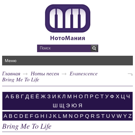
Меню
Главная
Ноты песен
Evanescence
Bring Me To Life
А
Б
В
Г
Д
Е
Ё
Ж
З
И
К
Л
М
Н
О
П
Р
С
Т
У
Ф
Х
Ц
Ч
Ш
Щ
Э
Ю
Я
A
B
C
D
E
F
G
H
I
J
K
L
M
N
O
P
Q
R
S
T
U
V
W
Y
Z
Bring Me To Life