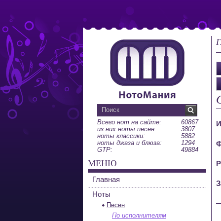
Г
Всего нот на сайте:
60867
И
из них ноты песен:
3807
ноты классики:
5882
ноты джаза и блюза:
1294
Ф
GTP:
49884
МЕНЮ
Р
Главная
З
Ноты
Песен
По исполнителям