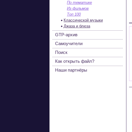
По тематике
Из фильмов
Топ 100
Классической музыки
Джаза и блюза
GTP-архив
Самоучители
Поиск
Как открыть файл?
Наши партнёры