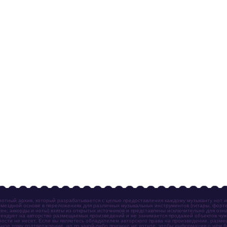
отный архив, который разрабатывается с целью предоставления каждому музыканту нот 
мездной основе в переложениях для различных музыкальных инструментов (гитары, фортеп
ен, аккорды и ноты) взяты из открытых источников и представлены исключительно для озн
ендует на авторство размещаемых произведений и не занимается продажей объектов чуж
ности не несет. Если вы являетесь обладателем авторского права на произведение, разм
ное тому подтверждение, но по какой-либо причине не хотите, чтобы информация о нём 