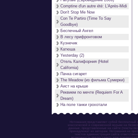
Comptine d'un autre été: L'Après-Midi
Don't Stop Me Now
Con Te Partiro (Time To Say
Goodbye)
Беспечный Ангел
В лесу прифронтовом
Кузнечик
Катюша
Yesterday (2)
Отель Калифорния (Hotel
California)
Пачка сигарет
The Meadow (из фильма Сумерки)
Аист на крыше
Реквием по мечте (Requiem For A
Dream)
На поле танки грохотали
Нотомания представляет собой бесплатный н
классической и современной музыки на безвоз
данные, представленные на сайте (тексты пес
принадлежат их авторам. Нотомания не прет
текстов администрация сайта ответствен
возможность предоставить нам документаль