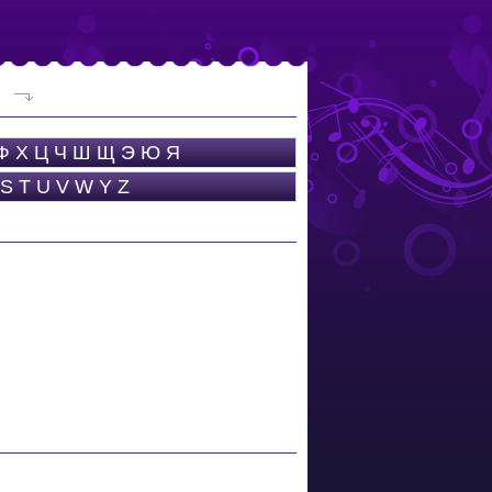
Ф
Х
Ц
Ч
Ш
Щ
Э
Ю
Я
S
T
U
V
W
Y
Z