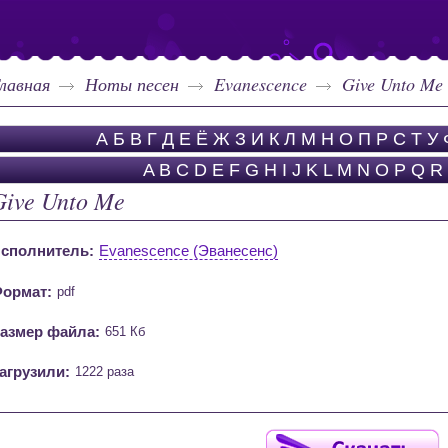
лавная
Ноты песен
Evanescence
Give Unto Me
А
Б
В
Г
Д
Е
Ё
Ж
З
И
К
Л
М
Н
О
П
Р
С
Т
У
A
B
C
D
E
F
G
H
I
J
K
L
M
N
O
P
Q
R
Give Unto Me
сполнитель:
Evanescence (Эванесенс)
ормат:
pdf
азмер файла:
651 Кб
агрузили:
1222 раза