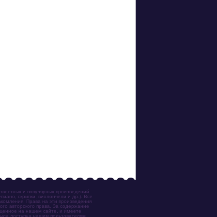
известных и популярных произведений
иано, скрипки, виолончели и др.). Все
акомления. Права на эти произведения
ого авторского права. За содержание
ещенное на нашем сайте, и имеете
была доступна нашим пользователям,