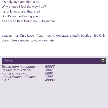
It's only love and that is all,

Why should I feel the way I do?

It's only love, and that is all

But it's so hard loving you

Yes it's so hard loving you -- loving you.

beatles - It's Only Love - Текст песни, слушать онлайн
 beatles - It's Only 
Love - Текст песни, слушать онлайн 
Всего нот на сайте:
60867
из них ноты песен:
3807
ноты классики:
5882
ноты джаза и блюза:
1294
GTP:
49884