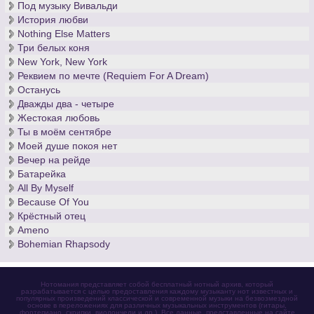
Под музыку Вивальди
История любви
Nothing Else Matters
Три белых коня
New York, New York
Реквием по мечте (Requiem For A Dream)
Останусь
Дважды два - четыре
Жестокая любовь
Ты в моём сентябре
Моей душе покоя нет
Вечер на рейде
Батарейка
All By Myself
Because Of You
Крёстный отец
Ameno
Bohemian Rhapsody
Нотомания представляет собой бесплатный нотный архив, который
разрабатывается с целью предоставления каждому музыканту нот известных и
популярных произведений классической и современной музыки на безвозмездной
основе в переложениях для различных музыкальных инструментов (гитары,
фортепиано, скрипки, виолончели и др.). Все данные, представленные на сайте