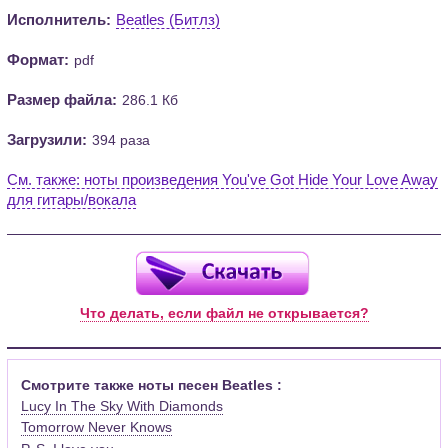
Исполнитель:
Beatles (Битлз)
Формат:
pdf
Размер файла:
286.1 Кб
Загрузили:
394 раза
См. также: ноты произведения You've Got Hide Your Love Away
для гитары/вокала
Что делать, если файл не открывается?
Смотрите также ноты песен Beatles :
Lucy In The Sky With Diamonds
Tomorrow Never Knows