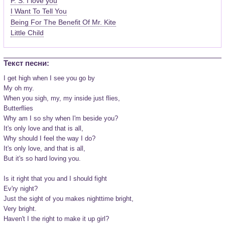
P. S. I love you
I Want To Tell You
Being For The Benefit Of Mr. Kite
Little Child
Текст песни:
I get high when I see you go by

My oh my.

When you sigh, my, my inside just flies,

Butterflies

Why am I so shy when I'm beside you?

It's only love and that is all,

Why should I feel the way I do?

It's only love, and that is all,

But it's so hard loving you.

Is it right that you and I should fight

Ev'ry night?

Just the sight of you makes nighttime bright,

Very bright.

Haven't I the right to make it up girl?
