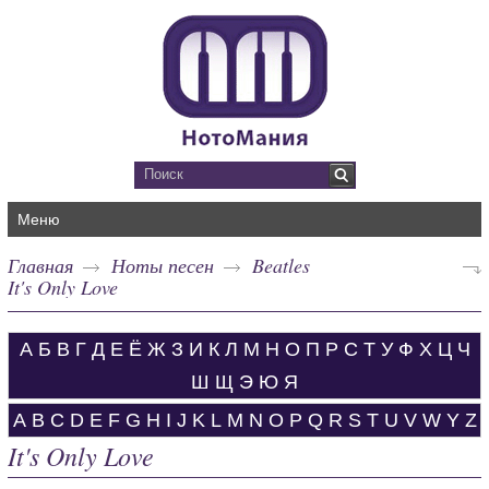
Меню
Главная
Ноты песен
Beatles
It's Only Love
А
Б
В
Г
Д
Е
Ё
Ж
З
И
К
Л
М
Н
О
П
Р
С
Т
У
Ф
Х
Ц
Ч
Ш
Щ
Э
Ю
Я
A
B
C
D
E
F
G
H
I
J
K
L
M
N
O
P
Q
R
S
T
U
V
W
Y
Z
It's Only Love