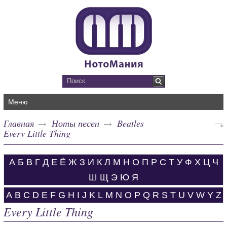
Меню
Главная
Ноты песен
Beatles
Every Little Thing
А
Б
В
Г
Д
Е
Ё
Ж
З
И
К
Л
М
Н
О
П
Р
С
Т
У
Ф
Х
Ц
Ч
Ш
Щ
Э
Ю
Я
A
B
C
D
E
F
G
H
I
J
K
L
M
N
O
P
Q
R
S
T
U
V
W
Y
Z
Every Little Thing