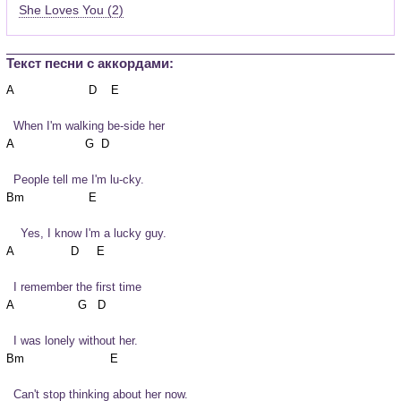
She Loves You (2)
Текст песни c аккордами:
  When I'm walking be-side her
  People tell me I'm lu-cky.
    Yes, I know I'm a lucky guy.
  I remember the first time
  I was lonely without her.
  Can't stop thinking about her now.