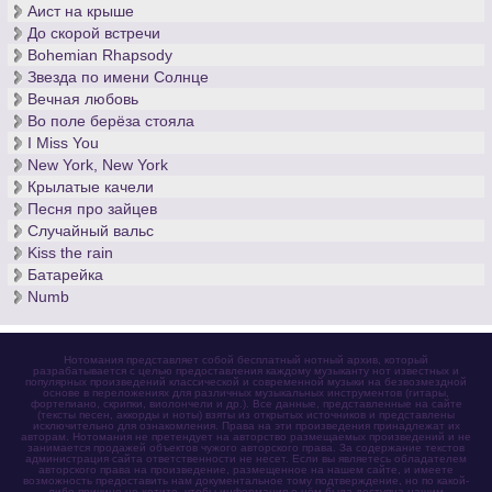
Аист на крыше
До скорой встречи
Bohemian Rhapsody
Звезда по имени Солнце
Вечная любовь
Во поле берёза стояла
I Miss You
New York, New York
Крылатые качели
Песня про зайцев
Случайный вальс
Kiss the rain
Батарейка
Numb
Нотомания представляет собой бесплатный нотный архив, который
разрабатывается с целью предоставления каждому музыканту нот известных и
популярных произведений классической и современной музыки на безвозмездной
основе в переложениях для различных музыкальных инструментов (гитары,
фортепиано, скрипки, виолончели и др.). Все данные, представленные на сайте
(тексты песен, аккорды и ноты) взяты из открытых источников и представлены
исключительно для ознакомления. Права на эти произведения принадлежат их
авторам. Нотомания не претендует на авторство размещаемых произведений и не
занимается продажей объектов чужого авторского права. За содержание текстов
администрация сайта ответственности не несет. Если вы являетесь обладателем
авторского права на произведение, размещенное на нашем сайте, и имеете
возможность предоставить нам документальное тому подтверждение, но по какой-
либо причине не хотите, чтобы информация о нём была доступна нашим