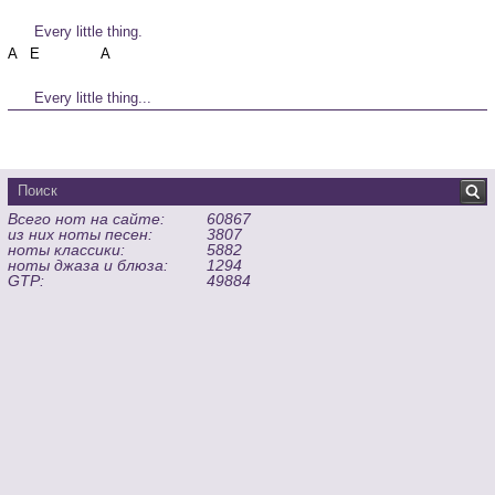
      Every little thing.
      Every little thing...
Всего нот на сайте:
60867
из них ноты песен:
3807
ноты классики:
5882
ноты джаза и блюза:
1294
GTP:
49884