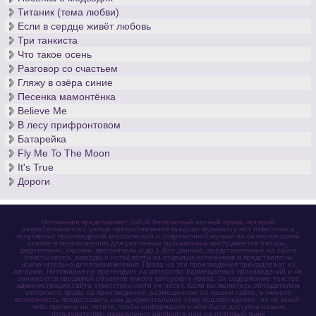
Титаник (тема любви)
Если в сердце живёт любовь
Три танкиста
Что такое осень
Разговор со счастьем
Гляжу в озёра синие
Песенка мамонтёнка
Believe Me
В лесу прифронтовом
Батарейка
Fly Me To The Moon
It's True
Дороги
Нотомания представляет собой бесплатный нотный архив, который
разрабатывается с целью предоставления каждому музыканту нот известных и
популярных произведений классической и современной музыки на безвозмездной
основе в переложениях для различных музыкальных инструментов (гитары,
фортепиано, скрипки, виолончели и др.). Все данные, представленные на сайте
(тексты песен, аккорды и ноты) взяты из открытых источников и представлены
исключительно для ознакомления. Права на эти произведения принадлежат их
авторам. Нотомания не претендует на авторство размещаемых произведений и не
занимается продажей объектов чужого авторского права. За содержание текстов
администрация сайта ответственности не несет. Если вы являетесь обладателем
авторского права на произведение, размещенное на нашем сайте, и имеете
возможность предоставить нам документальное тому подтверждение, но по какой-
либо причине не хотите, чтобы информация о нём была доступна нашим
пользователям, немедленно напишите нам на почтовый ящик