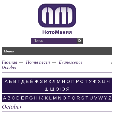
Меню
Главная
Ноты песен
Evanescence
October
А
Б
В
Г
Д
Е
Ё
Ж
З
И
К
Л
М
Н
О
П
Р
С
Т
У
Ф
Х
Ц
Ч
Ш
Щ
Э
Ю
Я
A
B
C
D
E
F
G
H
I
J
K
L
M
N
O
P
Q
R
S
T
U
V
W
Y
Z
October