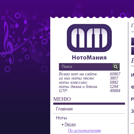
Г
E
Всего нот на сайте:
60867
И
из них ноты песен:
3807
ноты классики:
5882
ноты джаза и блюза:
1294
Ф
GTP:
49884
МЕНЮ
Р
Главная
З
Ноты
Песен
По исполнителям