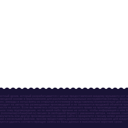
отный архив, который разрабатывается с целью предоставления каждому музыканту нот 
мездной основе в переложениях для различных музыкальных инструментов (гитары, фортеп
ен, аккорды и ноты) взяты из открытых источников и представлены исключительно для озн
ендует на авторство размещаемых произведений и не занимается продажей объектов чуж
ности не несет. Если вы являетесь обладателем авторского права на произведение, разм
ное тому подтверждение, но по какой-либо причине не хотите, чтобы информация о нём 
otomania[собака]mail.ru) письмо (в свободной форме) с указанием автора, названия, ссыл
амоучитель или другое произведение) на нашем сайте и прикрепите к письму копии докум
зии к нескольким файлам, просим предоставить документальное подтверждение для каждог
зуется удалить соответствующую запись из базы данных в максимально короткие сроки.