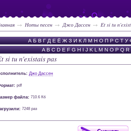
лавная
Ноты песен
Джо Дассен
Et si tu n'exis
А
Б
В
Г
Д
Е
Ё
Ж
З
И
К
Л
М
Н
О
П
Р
С
Т
У
A
B
C
D
E
F
G
H
I
J
K
L
M
N
O
P
Q
R
t si tu n'existais pas
сполнитель:
Джо Дассен
ормат:
pdf
азмер файла:
710.6 Кб
агрузили:
7248 раз