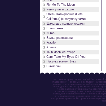
Fly Me To The Moon
Чему учат в школе
Отель Калифорния (Hotel
California) (с табулатурами)
Шаланды, полные кефали
В землянке
Numb
Вальс расставания
Fragile
Алёша
Ты в моём сентябре
Can't Take My Eyes Off You
Песенка мамонтёнка
Симпсоны
Нотомания представляет собой бесплатный н
классической и современной музыки на безвоз
данные, представленные на сайте (тексты пес
принадлежат их авторам. Нотомания не прет
текстов администрация сайта ответствен
возможность предоставить нам документаль
немедленно напишите нам на почтовый ящик (n
ноты классической музыки, песен, нотный с
авторскими правами. В случае наличия претен
обя