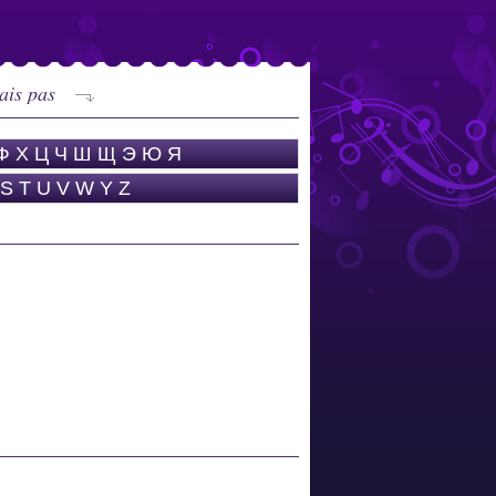
tais pas
Ф
Х
Ц
Ч
Ш
Щ
Э
Ю
Я
S
T
U
V
W
Y
Z