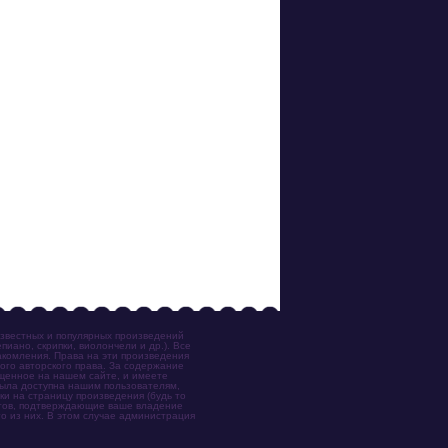
известных и популярных произведений
иано, скрипки, виолончели и др.). Все
акомления. Права на эти произведения
ого авторского права. За содержание
ещенное на нашем сайте, и имеете
была доступна нашим пользователям,
ки на страницу произведения (будь то
ентов, подтверждающие ваше владение
о из них. В этом случае администрация