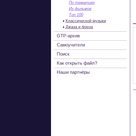
По тематике
Из фильмов
Топ 100
Классической музыки
Джаза и блюза
GTP-архив
Самоучители
Поиск
Как открыть файл?
Наши партнёры