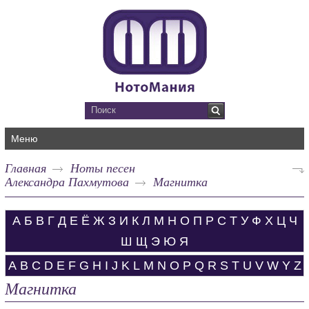
Меню
Главная
Ноты песен
Александра Пахмутова
Магнитка
А
Б
В
Г
Д
Е
Ё
Ж
З
И
К
Л
М
Н
О
П
Р
С
Т
У
Ф
Х
Ц
Ч
Ш
Щ
Э
Ю
Я
A
B
C
D
E
F
G
H
I
J
K
L
M
N
O
P
Q
R
S
T
U
V
W
Y
Z
Магнитка