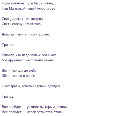
Годы жизни — годы бед и побед…

Над Магниткой нашей юности свет.

Свет далёких тех костров,

Свет негаснущих стихов, —

Дорогая память прожитых лет.

Припев.

Говорят, что надо жить с огоньком.

Мы дружили с настоящим огнём!

Вот и трогает до слёз

Шёпот сосен и берёз,

Цвет травы, омытой первым дождём…

Припев.

Все пройдёт — усталость, гарь и печаль.

Все пройдёт — навек останется сталь.
