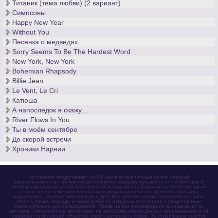
Титаник (тема любви) (2 вариант)
Симпсоны
Happy New Year
Without You
Песенка о медведях
Sorry Seems To Be The Hardest Word
New York, New York
Bohemian Rhapsody
Billie Jean
Le Vent, Le Cri
Катюша
А напоследок я скажу...
River Flows In You
Ты в моём сентябре
До скорой встречи
Хроники Нарнии
Нотомания представляет собой бесплатный нотный архив, который
разрабатывается с целью предоставления каждому музыканту нот известных и
популярных произведений классической и современной музыки на безвозмездной
основе в переложениях для различных музыкальных инструментов (гитары,
фортепиано, скрипки, виолончели и др.). Все данные, представленные на сайте
(тексты песен, аккорды и ноты) взяты из открытых источников и представлены
исключительно для ознакомления. Права на эти произведения принадлежат их
авторам. Нотомания не претендует на авторство размещаемых произведений и не
занимается продажей объектов чужого авторского права. За содержание текстов