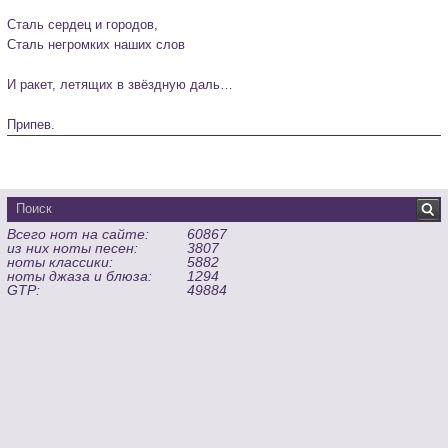
Сталь сердец и городов,

Сталь негромких наших слов

И ракет, летящих в звёздную даль…

Припев.
Всего нот на сайте:
60867
из них ноты песен:
3807
ноты классики:
5882
ноты джаза и блюза:
1294
GTP:
49884