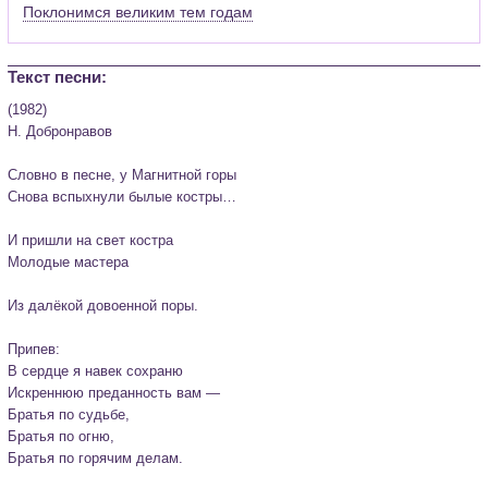
Поклонимся великим тем годам
Текст песни:
(1982) 

Н. Добронравов

Словно в песне, у Магнитной горы

Снова вспыхнули былые костры…

И пришли на свет костра

Молодые мастера

Из далёкой довоенной поры.

Припев:

В сердце я навек сохраню

Искреннюю преданность вам —

Братья по судьбе,

Братья по огню,

Братья по горячим делам.
