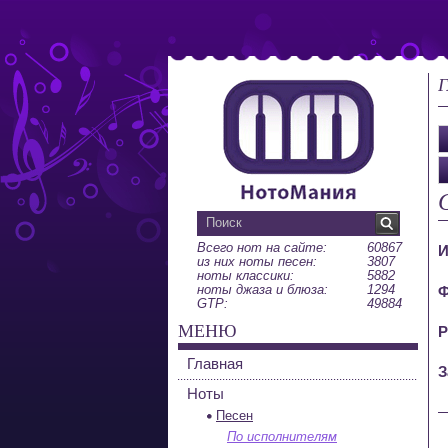
Г
Всего нот на сайте:
60867
И
из них ноты песен:
3807
ноты классики:
5882
ноты джаза и блюза:
1294
Ф
GTP:
49884
МЕНЮ
Р
Главная
З
Ноты
Песен
По исполнителям