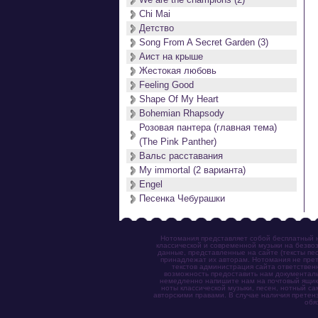
Chi Mai
Детство
Song From A Secret Garden (3)
Аист на крыше
Жестокая любовь
Feeling Good
Shape Of My Heart
Bohemian Rhapsody
Розовая пантера (главная тема)
(The Pink Panther)
Вальс расставания
My immortal (2 варианта)
Engel
Песенка Чебурашки
Нотомания представляет собой бесплатный н
классической и современной музыки на безвоз
данные, представленные на сайте (тексты пес
принадлежат их авторам. Нотомания не прет
текстов администрация сайта ответствен
возможность предоставить нам документаль
немедленно напишите нам на почтовый ящик (n
ноты классической музыки, песен, нотный с
авторскими правами. В случае наличия претен
обя