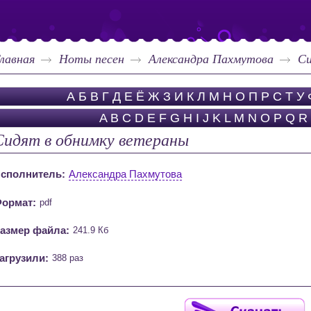
лавная
Ноты песен
Александра Пахмутова
Си
А
Б
В
Г
Д
Е
Ё
Ж
З
И
К
Л
М
Н
О
П
Р
С
Т
У
A
B
C
D
E
F
G
H
I
J
K
L
M
N
O
P
Q
R
Сидят в обнимку ветераны
сполнитель:
Александра Пахмутова
ормат:
pdf
азмер файла:
241.9 Кб
агрузили:
388 раз