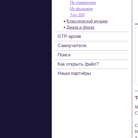
По тематике
Из фильмов
Топ 100
Классической музыки
Джаза и блюза
GTP-архив
Самоучители
Поиск
Как открыть файл?
Наши партнёры
Т
М
С
С
Н
А