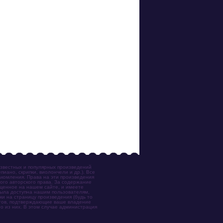
известных и популярных произведений
иано, скрипки, виолончели и др.). Все
акомления. Права на эти произведения
ого авторского права. За содержание
ещенное на нашем сайте, и имеете
была доступна нашим пользователям,
ки на страницу произведения (будь то
ентов, подтверждающие ваше владение
о из них. В этом случае администрация