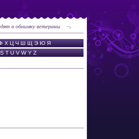
дят в обнимку ветераны
Ф
Х
Ц
Ч
Ш
Щ
Э
Ю
Я
S
T
U
V
W
Y
Z