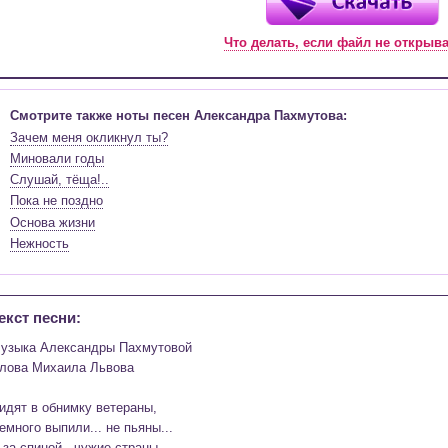
Что делать, если файл не открыв
Смотрите также ноты песен Александра Пахмутова:
Зачем меня окликнул ты?
Миновали годы
Слушай, тёща!..
Пока не поздно
Основа жизни
Нежность
екст песни:
узыка Александры Пахмутовой

лова Михаила Львова

идят в обнимку ветераны,

емного выпили... не пьяны...

 за спиной - чужие страны...
