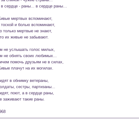
 в сердце - раны... в сердце раны…

ивые мертвых вспоминают,

 тоской и болью вспоминают,

о только мертвые не знают,

то их живые не забывают.

м не услышать голос милых,

м не обнять своих любимых...

ичем помочь друзьям не в силах,

ивые плачут на их могилах.

идят в обнимку ветераны,

олдаты, сестры, партизаны...

идят, поют, а в сердце раны,

е заживают такие раны.

968 