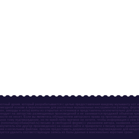
отный архив, который разрабатывается с целью предоставления каждому музыканту нот 
мездной основе в переложениях для различных музыкальных инструментов (гитары, фортеп
ен, аккорды и ноты) взяты из открытых источников и представлены исключительно для озн
ендует на авторство размещаемых произведений и не занимается продажей объектов чуж
ности не несет. Если вы являетесь обладателем авторского права на произведение, разм
ное тому подтверждение, но по какой-либо причине не хотите, чтобы информация о нём 
otomania[собака]mail.ru) письмо (в свободной форме) с указанием автора, названия, ссыл
амоучитель или другое произведение) на нашем сайте и прикрепите к письму копии докум
зии к нескольким файлам, просим предоставить документальное подтверждение для каждог
зуется удалить соответствующую запись из базы данных в максимально короткие сроки.