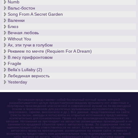
Numb
Вальс-бостон
Song From A Secret Garden
Валенки
Блюз
Вечная любовь
Without You
Ах, эти тучи в голубом
Реквием по мечте (Requiem For A Dream)
В лесу прифронтовом
Fragile
Bella's Lullaby (2)
Лебединая верность
Yesterday
Нотомания представляет собой бесплатный нотный архив, который
разрабатывается с целью предоставления каждому музыканту нот известных и
популярных произведений классической и современной музыки на безвозмездной
основе в переложениях для различных музыкальных инструментов (гитары,
фортепиано, скрипки, виолончели и др.). Все данные, представленные на сайте
(тексты песен, аккорды и ноты) взяты из открытых источников и представлены
исключительно для ознакомления. Права на эти произведения принадлежат их
авторам. Нотомания не претендует на авторство размещаемых произведений и не
занимается продажей объектов чужого авторского права. За содержание текстов
администрация сайта ответственности не несет. Если вы являетесь обладателем
авторского права на произведение, размещенное на нашем сайте, и имеете
возможность предоставить нам документальное тому подтверждение, но по какой-
либо причине не хотите, чтобы информация о нём была доступна нашим