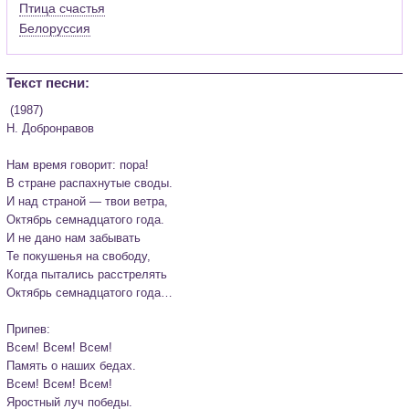
Птица счастья
Белоруссия
Текст песни:
 (1987) 

Н. Добронравов

Нам время говорит: пора!

В стране распахнутые своды.

И над страной — твои ветра,

Октябрь семнадцатого года.

И не дано нам забывать

Те покушенья на свободу,

Когда пытались расстрелять

Октябрь семнадцатого года…

Припев:

Всем! Всем! Всем!

Память о наших бедах.

Всем! Всем! Всем!

Яростный луч победы.
