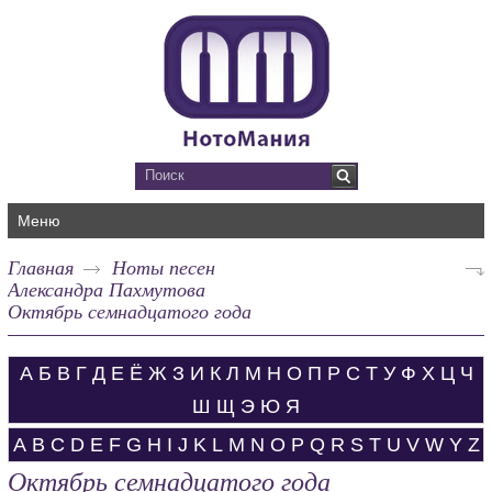
Меню
Главная
Ноты песен
Александра Пахмутова
Октябрь семнадцатого года
А
Б
В
Г
Д
Е
Ё
Ж
З
И
К
Л
М
Н
О
П
Р
С
Т
У
Ф
Х
Ц
Ч
Ш
Щ
Э
Ю
Я
A
B
C
D
E
F
G
H
I
J
K
L
M
N
O
P
Q
R
S
T
U
V
W
Y
Z
Октябрь семнадцатого года