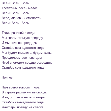
Всем! Всем! Всем!

Трепетных песен мелос…

Всем! Всем! Всем!

Вера, любовь и смелость!

Всем! Всем! Всем!

Твоих ранений и седин

Мы знаем горькую природу,

И мы тебя не предадим,

Октябрь семнадцатого года.

Мы будем мыслить, будем жить,

Преодолеем все невзгоды,

Чтоб в каждом сердце возродить

Октябрь семнадцатого года.

Припев.

Нам время говорит: пора!

В стране распахнутые своды.

И над страной — твои ветра,

Октябрь семнадцатого года.

Фанфары правду не спасут
