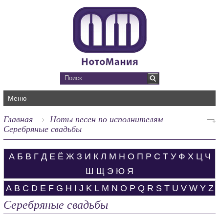
Меню
Главная
Ноты песен по исполнителям
Серебряные свадьбы
А
Б
В
Г
Д
Е
Ё
Ж
З
И
К
Л
М
Н
О
П
Р
С
Т
У
Ф
Х
Ц
Ч
Ш
Щ
Э
Ю
Я
A
B
C
D
E
F
G
H
I
J
K
L
M
N
O
P
Q
R
S
T
U
V
W
Y
Z
Серебряные свадьбы