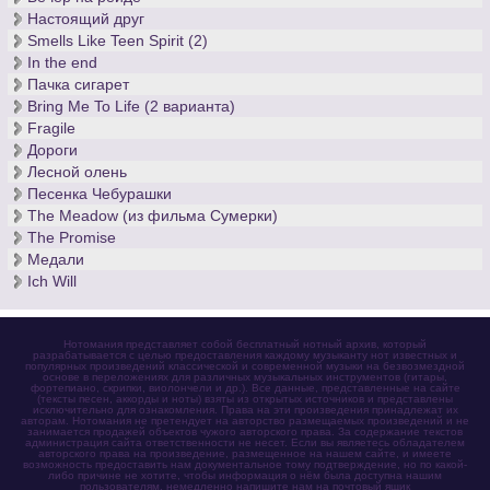
Настоящий друг
Smells Like Teen Spirit (2)
In the end
Пачка сигарет
Bring Me To Life (2 варианта)
Fragile
Дороги
Лесной олень
Песенка Чебурашки
The Meadow (из фильма Сумерки)
The Promise
Медали
Ich Will
Нотомания представляет собой бесплатный нотный архив, который
разрабатывается с целью предоставления каждому музыканту нот известных и
популярных произведений классической и современной музыки на безвозмездной
основе в переложениях для различных музыкальных инструментов (гитары,
фортепиано, скрипки, виолончели и др.). Все данные, представленные на сайте
(тексты песен, аккорды и ноты) взяты из открытых источников и представлены
исключительно для ознакомления. Права на эти произведения принадлежат их
авторам. Нотомания не претендует на авторство размещаемых произведений и не
занимается продажей объектов чужого авторского права. За содержание текстов
администрация сайта ответственности не несет. Если вы являетесь обладателем
авторского права на произведение, размещенное на нашем сайте, и имеете
возможность предоставить нам документальное тому подтверждение, но по какой-
либо причине не хотите, чтобы информация о нём была доступна нашим
пользователям, немедленно напишите нам на почтовый ящик