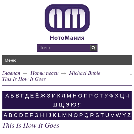
Меню
Главная
Ноты песен
Michael Buble
This Is How It Goes
А
Б
В
Г
Д
Е
Ё
Ж
З
И
К
Л
М
Н
О
П
Р
С
Т
У
Ф
Х
Ц
Ч
Ш
Щ
Э
Ю
Я
A
B
C
D
E
F
G
H
I
J
K
L
M
N
O
P
Q
R
S
T
U
V
W
Y
Z
This Is How It Goes