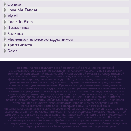
Облака
Love Me Tender
My All
Fade To Black
В землянке
Калинка
Маленькой ёлочке холодно зимой
Три танкиста
Блюз
Нотомания представляет собой бесплатный нотный архив, который
разрабатывается с целью предоставления каждому музыканту нот известных и
популярных произведений классической и современной музыки на безвозмездной
основе в переложениях для различных музыкальных инструментов (гитары,
фортепиано, скрипки, виолончели и др.). Все данные, представленные на сайте
(тексты песен, аккорды и ноты) взяты из открытых источников и представлены
исключительно для ознакомления. Права на эти произведения принадлежат их
авторам. Нотомания не претендует на авторство размещаемых произведений и не
занимается продажей объектов чужого авторского права. За содержание текстов
администрация сайта ответственности не несет. Если вы являетесь обладателем
авторского права на произведение, размещенное на нашем сайте, и имеете
возможность предоставить нам документальное тому подтверждение, но по какой-
либо причине не хотите, чтобы информация о нём была доступна нашим
пользователям, немедленно напишите нам на почтовый ящик
(notomania[собака]mail.ru) письмо (в свободной форме) с указанием автора, названия,
ссылки на страницу произведения (будь то ноты классической музыки, песен, нотный
самоучитель или другое произведение) на нашем сайте и прикрепите к письму копии
документов, подтверждающие ваше владение авторскими правами. В случае
наличия претензии к нескольким файлам, просим предоставить документальное
подтверждение для каждого из них. В этом случае администрация обязуется удалить
соответствующую запись из базы данных в максимально короткие сроки.