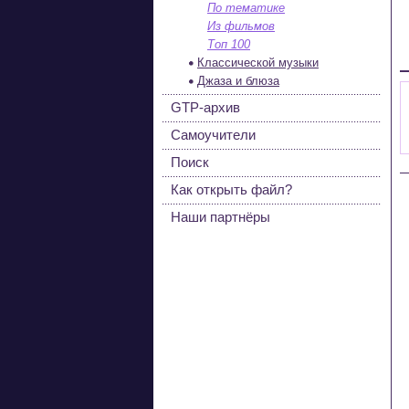
По тематике
Из фильмов
Топ 100
Классической музыки
Джаза и блюза
GTP-архив
Самоучители
Поиск
Как открыть файл?
Наши партнёры