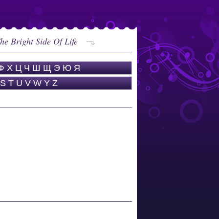
e Bright Side Of Life
Ф
Х
Ц
Ч
Ш
Щ
Э
Ю
Я
S
T
U
V
W
Y
Z