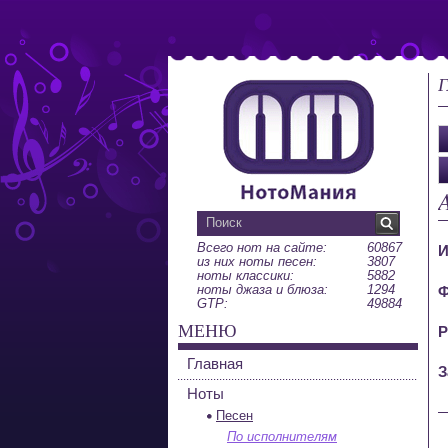
Г
Всего нот на сайте:
60867
И
из них ноты песен:
3807
ноты классики:
5882
ноты джаза и блюза:
1294
Ф
GTP:
49884
МЕНЮ
Р
Главная
З
Ноты
Песен
По исполнителям