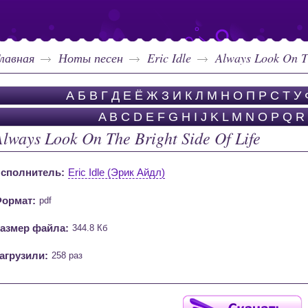
лавная
Ноты песен
Eric Idle
Always Look On Th
А
Б
В
Г
Д
Е
Ё
Ж
З
И
К
Л
М
Н
О
П
Р
С
Т
У
A
B
C
D
E
F
G
H
I
J
K
L
M
N
O
P
Q
R
Always Look On The Bright Side Of Life
сполнитель:
Eric Idle (Эрик Айдл)
ормат:
pdf
азмер файла:
344.8 Кб
агрузили:
258 раз