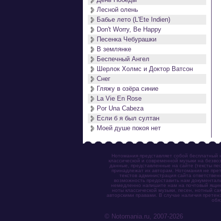
Лесной олень
Бабье лето (L'Ete Indien)
Don't Worry, Be Happy
Песенка Чебурашки
В землянке
Беспечный Ангел
Шерлок Холмс и Доктор Ватсон
Снег
Гляжу в озёра синие
La Vie En Rose
Por Una Cabeza
Если б я был султан
Моей душе покоя нет
Нотомания представляет собой бесплатный н
классической и современной музыки на безвоз
данные, представленные на сайте (тексты пес
принадлежат их авторам. Нотомания не прет
текстов администрация сайта ответствен
возможность предоставить нам документаль
немедленно напишите нам на почтовый ящик (n
ноты классической музыки, песен, нотный с
авторскими правами. В случае наличия претен
обя
© Notomania.ru, 2007-2026