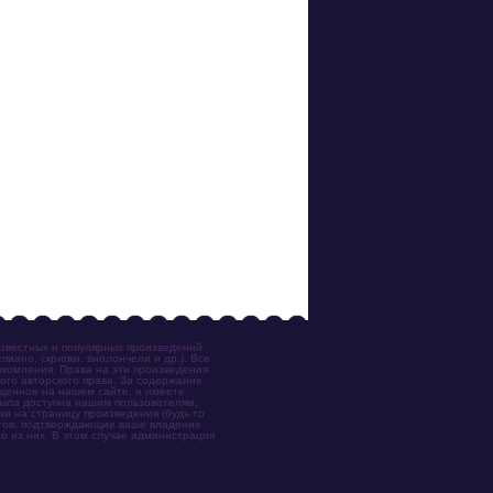
известных и популярных произведений
иано, скрипки, виолончели и др.). Все
акомления. Права на эти произведения
ого авторского права. За содержание
ещенное на нашем сайте, и имеете
была доступна нашим пользователям,
ки на страницу произведения (будь то
ентов, подтверждающие ваше владение
о из них. В этом случае администрация