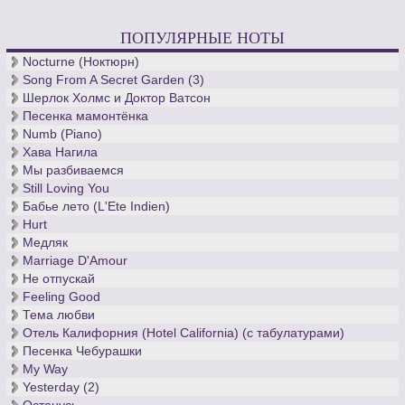
ПОПУЛЯРНЫЕ НОТЫ
Nocturne (Ноктюрн)
Song From A Secret Garden (3)
Шерлок Холмс и Доктор Ватсон
Песенка мамонтёнка
Numb (Piano)
Хава Нагила
Мы разбиваемся
Still Loving You
Бабье лето (L'Ete Indien)
Hurt
Медляк
Marriage D'Amour
Не отпускай
Feeling Good
Тема любви
Отель Калифорния (Hotel California) (с табулатурами)
Песенка Чебурашки
My Way
Yesterday (2)