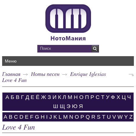
Меню
Главная
Ноты песен
Enrique Iglesias
Love 4 Fun
А
Б
В
Г
Д
Е
Ё
Ж
З
И
К
Л
М
Н
О
П
Р
С
Т
У
Ф
Х
Ц
Ч
Ш
Щ
Э
Ю
Я
A
B
C
D
E
F
G
H
I
J
K
L
M
N
O
P
Q
R
S
T
U
V
W
Y
Z
Love 4 Fun