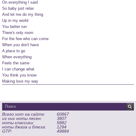
On everything I said

So baby just relax

And let me do my thing

Up in my world

You better run

There's only room

For the few who can come

When you don't have

A place to go

When everything

Feels the same

I can change what

You think you know

Making love my way
Всего нот на сайте:
60867
из них ноты песен:
3807
ноты классики:
5882
ноты джаза и блюза:
1294
GTP:
49884